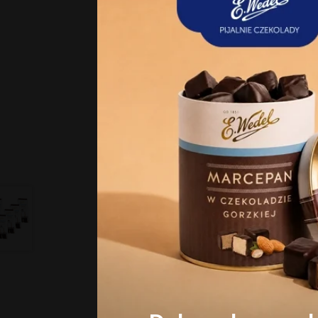
Informacje dodatkowe
Skład i wartości odżywcze
Zgoda
Opinie
Niniejsza strona korzysta z
Strona korzysta z plików co
zasady przetwarzania dany
Klikając Akceptuję wszystki
korzystamy. Możesz też wybr
ustawienia.​
W zestawie taniej
W z