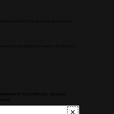
odaniu produktu do koszyka i przejściu do
 możliwe po dodaniu produktu do koszyka i
 Bombonierki
,
Ptasie Mleczko
,
Rarytasy
,
ocyjne
×