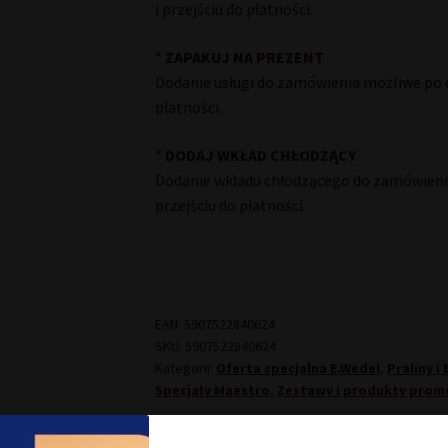
i przejściu do płatności.
*
ZAPAKUJ NA PREZENT
Dodanie usługi do zamówienia możliwe po d
płatności.
*
DODAJ WKŁAD CHŁODZĄCY
Dodanie wkładu chłodzącego do zamówienia
przejściu do płatności.
EAN:
5907522840624
SKU:
5907522840624
Kategorii:
Oferta specjalna E.Wedel
,
Praliny i
Specjały Maestro
,
Zestawy i produkty prom