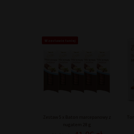
W zestawie taniej
Zestaw 5 x Baton marcepanowy z
Tor
nugatem 28 g
Pierwotna
Aktualna