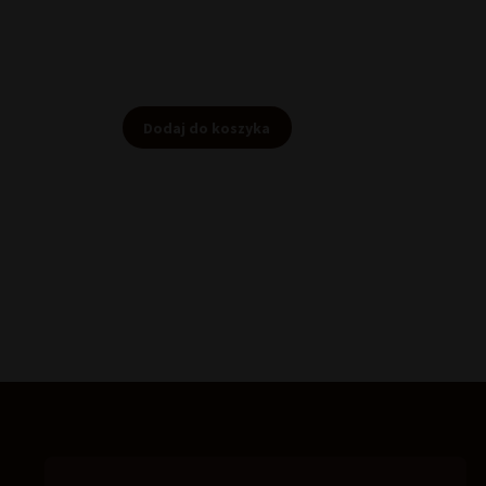
cena
wynosi:
67,28 zł.
Dodaj do koszyka