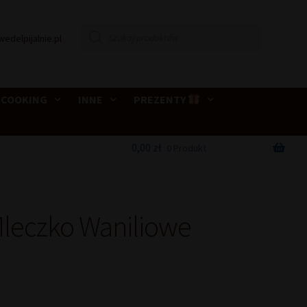
Wyszukiwarka
wedelpijalnie.pl
produktów
 COOKING
INNE
PREZENTY
0,00
zł
0 Produkt
 Mleczko Waniliowe