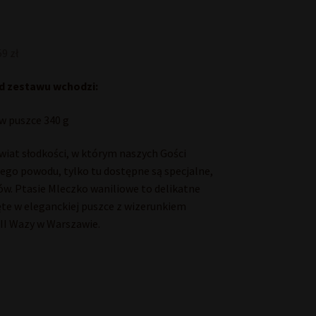
9 zł
d zestawu wchodzi:
w puszce 340 g
świat słodkości, w którym naszych Gości
ego powodu, tylko tu dostępne są specjalne,
w. Ptasie Mleczko waniliowe to delikatne
te w eleganckiej puszce z wizerunkiem
I Wazy w Warszawie.