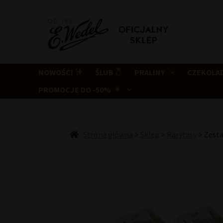
Przejdź
Przejdź
do
do
nawigacji
treści
NOWOŚCI
ŚLUB
PRALINY
CZEKOLA
PROMOCJE DO -50%
Strona główna
>
Sklep
>
Rarytasy
>
Zesta