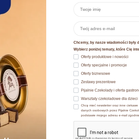
Informacje dodatkowe
Waga
Chcemy, by nasze wiadomości były dl
Szczegóły
Wybierz poniżej tematy, które Cię int
Oferty produktowe i nowości
Zestawy
 plików cookie
Oferty specjalne i promocje
okies. Szczegóły o używanych przez nas plikach cookies znajdzi
Oferty biznesowe
ch osobowych znajdziesz w
Polityce prywatności.​
Zestawy prezentowe
Pijalnie Czekolady i oferta gastr
e wyrażasz zgodę na zainstalowanie wszystkich rodzajów plików
Warsztaty czekoladowe dla dzieci 
ać jaki rodzaj plików cookies zainstalujemy na Twoim urządzen
Chcę mieć newsletter oraz inne ciekawe 
Inni kupowali również
danych osobowych przez Pijalnie Czekol
podstawie mojego adresu e-mail zgodni
estawie taniej
Zmień ustawienia
A