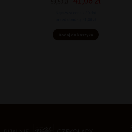
41,06
zł
59,50
zł
cena
cena
wynosiła:
wynosi:
Najniższa cena z 30 dni
59,50 zł.
41,06 zł.
przed obniżką: 41,06 zł
Dodaj do koszyka