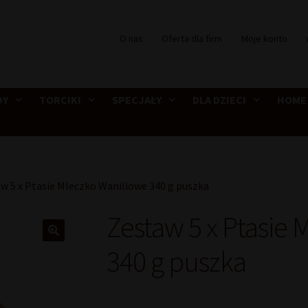
O nas
Oferta dla firm
Moje konto
DY
TORCIKI
SPECJAŁY
DLA DZIECI
HOME
w 5 x Ptasie Mleczko Waniliowe 340 g puszka
Zestaw 5 x Ptasie
340 g puszka