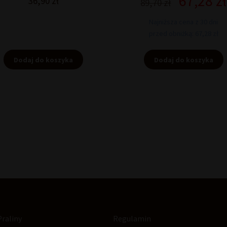
67,28
zł
36,90
zł
89,70
zł
cena
wynosiła:
Najniższa cena z 30 dni
89,70 zł.
przed obniżką: 67,28 zł
Dodaj do koszyka
Dodaj do koszyka
Praliny
Regulamin