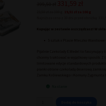
Pierwotna
Aktualna
331,59
zł
399,50
zł
cena
cena
23,50 zł za 100 g
19,51 zł za 100 g
Najniższa cena z 30 dni przed obniżką: 331,5
wynosiła:
wynosi:
399,50 zł.
331,59 zł.
Kupując w zestawie oszczędzasz! W skła
5 sztuk x Ptasie Mleczko Waniliowe 
Pijalnie Czekolady E.Wedel to fascynujący 
chcemy traktować w wyjątkowy sposób. Z t
limitowane edycje standardowych produktó
pianki oblane czekoladą deserową zamknię
Zamku Królewskiego i Komuny Zygmunta II
Na stanie
ilość
Dodaj do koszyka
Zestaw