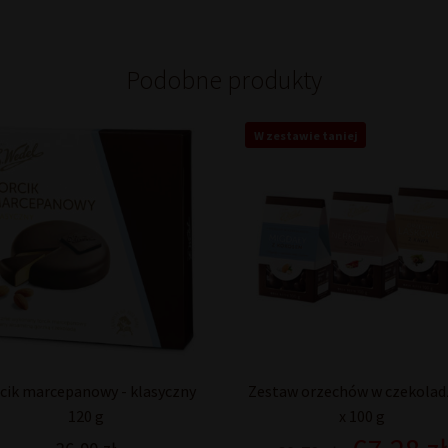
Podobne produkty
W zestawie taniej
cik marcepanowy - klasyczny
Zestaw orzechów w czekoladz
120 g
x 100 g
Pierwotna