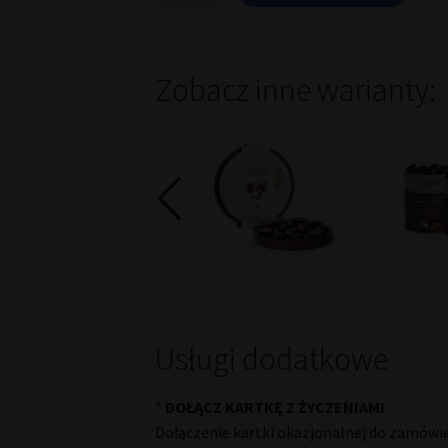
5
x
Ptasie
Mleczko
Zobacz inne warianty:
Waniliowe
340
g
puszka
Usługi dodatkowe
*
DOŁĄCZ KARTKĘ Z ŻYCZENIAMI
Dołączenie kartki okazjonalnej do zamówi