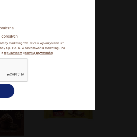
onomiczna
i dorosłych
oferty marketingowe, w celu wykorzystania ich
ady Sp. z o. o. w zastosowaniu marketingu na
1
2
3
wane
e z
regulaminem
i
polityką prywatności
.
ści