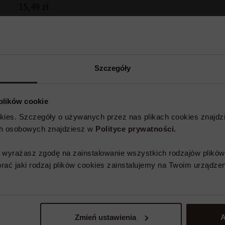
15,49
zł
Dodaj do koszyka
Dodaj do koszyka
Dodaj
Szczegóły
 plików cookie
okies. Szczegóły o używanych przez nas plikach cookies znajdzi
ch osobowych znajdziesz w
Polityce prywatności.​
e wyrażasz zgodę na zainstalowanie wszystkich rodzajów plików
ać jaki rodzaj plików cookies zainstalujemy na Twoim urządzen
Baton Pawełek Duo
Baton Pierrot 40 g
Biszko
Kokos 44 g
g
3,49
zł
Pomara
3,49
zł
Zmień ustawienia
A