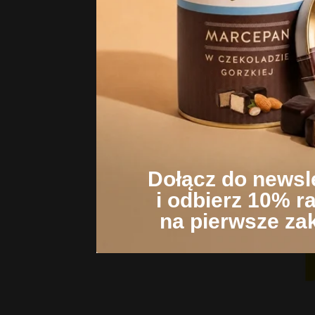
S
P
Dołącz do newsl
i odbierz 10% r
na pierwsze za