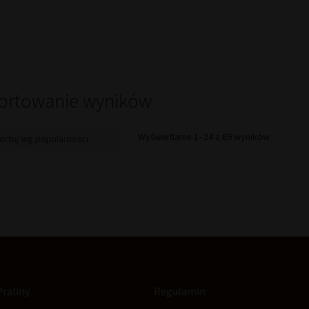
ortowanie wyników
Posorto
Wyświetlanie 1–24 z 69 wyników
według
popularno
Praliny
Regulamin