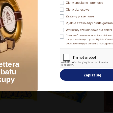
Oferty specjalne i promocje
Oferty biznesowe
Zestawy prezentowe
Pijalnie Czekolady i oferta gastr
ortowanie wyników
Warsztaty czekoladowe dla dzieci 
Chcę mieć newsletter oraz inne ciekawe 
danych osobowych przez Pijalnie Czekol
Posorto
Wyświetlanie 1–24 z 69 wyników
podstawie mojego adresu e-mail zgodni
według
popularno
rodukty z kategorii Pozostałe słodycze
ettera
abatu
Zapisz się
kupy