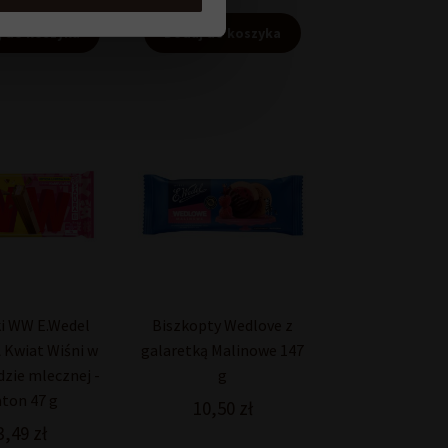
 do koszyka
Dodaj do koszyka
i WW E.Wedel
Biszkopty Wedlove z
Kwiat Wiśni w
galaretką Malinowe 147
dzie mlecznej -
g
ton 47 g
10,50
zł
3,49
zł