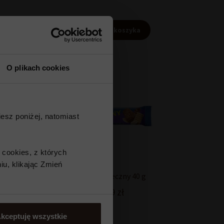
 do koszyka
Dodaj do koszyka
O plikach cookies
esz poniżej, natomiast
 cookies, z których
iu, klikając Zmień
pty Wedlove z
Baton Bajeczny 40 g
alaretką
3,49
zł
ńczowe 147 g
10,50
zł
kceptuję wszystkie