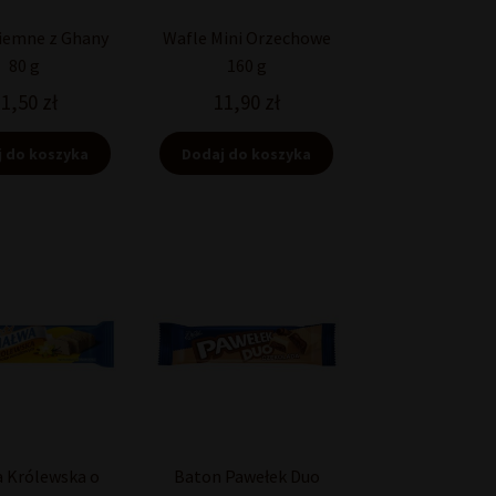
iemne z Ghany
Wafle Mini Orzechowe
80 g
160 g
11,50
zł
11,90
zł
 do koszyka
Dodaj do koszyka
 Królewska o
Baton Pawełek Duo