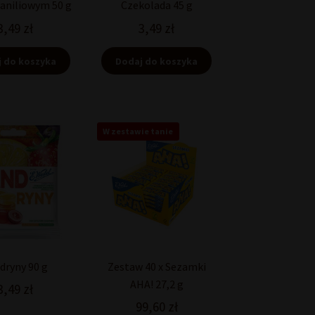
aniliowym 50 g
Czekolada 45 g
3,49
zł
3,49
zł
 do koszyka
Dodaj do koszyka
W zestawie tanie
dryny 90 g
Zestaw 40 x Sezamki
AHA! 27,2 g
3,49
zł
99,60
zł