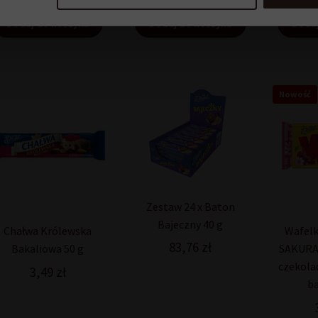
Dodaj do koszyka
Dodaj do koszyka
Dodaj
Nowość
Zestaw 24 x Baton
Bajeczny 40 g
Chałwa Królewska
Wafelk
83,76
zł
Bakaliowa 50 g
SAKURA 
czekola
3,49
zł
ba