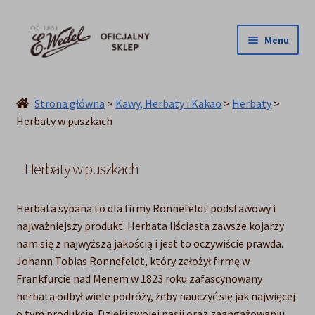
Przejdź
Przejdź
Menu
do
do
nawigacji
treści
NOWOŚCI
ŚLUB
Strona główna
>
Kawy, Herbaty i Kakao
>
Herbaty
>
PRALINY
Herbaty w puszkach
CZEKOLADY
TORCIKI
Herbaty w puszkach
SPECJAŁY
Herbata sypana to dla firmy Ronnefeldt podstawowy i
DLA DZIECI
najważniejszy produkt. Herbata liściasta zawsze kojarzy
HOME COOKING
nam się z najwyższą jakością i jest to oczywiście prawda.
INNE
Johann Tobias Ronnefeldt, który założył firmę w
Frankfurcie nad Menem w 1823 roku zafascynowany
PREZENTY
herbatą odbył wiele podróży, żeby nauczyć się jak najwięcej
PROMOCJE DO -50%
o tym produkcie. Dzięki swojej pasji oraz zaangażowaniu