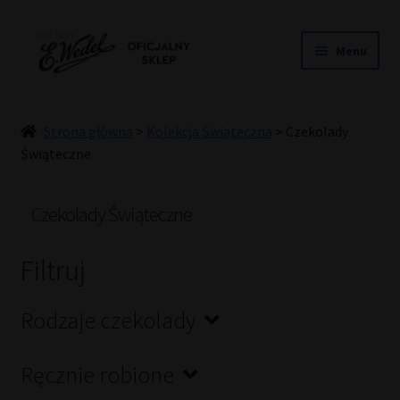
Przejdź
Przejdź
Menu
do
do
nawigacji
treści
NOWOŚCI
ŚLUB
Strona główna
>
Kolekcja Świąteczna
>
Czekolady
PRALINY
Świąteczne
CZEKOLADY
TORCIKI
Czekolady Świąteczne
SPECJAŁY
Filtruj
DLA DZIECI
HOME COOKING
Rodzaje czekolady
INNE
PREZENTY
Ręcznie robione
PROMOCJE DO -50%