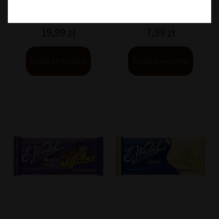
nadzieniem "Bajeczny” 290
nadzieniem truskawkowym
g
100 g
19,99
zł
7,99
zł
Dodaj do koszyka
Dodaj do koszyka