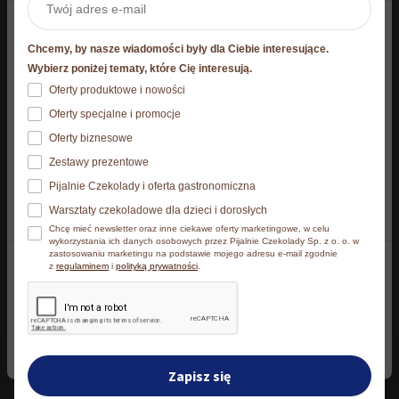
g
9,99
zł
7,99
zł
Niniejsza strona korzysta z plików cookie
Chcemy, by nasze wiadomości były dla Ciebie interesujące.
Strona korzysta z plików cookies. Szczegóły o
Wybierz poniżej tematy, które Cię interesują.
używanych przez nas plikach cookies znajdziesz
Dodaj do koszyka
Dodaj do koszyka
Oferty produktowe i nowości
poniżej, natomiast zasady przetwarzania danych
Oferty specjalne i promocje
osobowych znajdziesz w
Polityce prywatności.​
Oferty biznesowe
Zestawy prezentowe
Klikając Akceptuję wszystkie wyrażasz zgodę na
Pijalnie Czekolady i oferta gastronomiczna
zainstalowanie wszystkich rodzajów plików cookies, z
Warsztaty czekoladowe dla dzieci i dorosłych
których korzystamy. Możesz też wybrać jaki rodzaj
Chcę mieć newsletter oraz inne ciekawe oferty marketingowe, w celu
plików cookies zainstalujemy na Twoim urządzeniu,
wykorzystania ich danych osobowych przez Pijalnie Czekolady Sp. z o. o. w
zastosowaniu marketingu na podstawie mojego adresu e-mail zgodnie
klikając Zmień ustawienia.​
z
regulaminem
i
polityką prywatności
.
Akceptuję wszystkie
Zmień ustawienia
Zapisz się
Czekolada Mleczna z
Czekolada Gorzka z