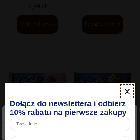
7,99
zł
Dodaj do koszyka
Dodaj do koszyka
×
Dołącz do newslettera i odbierz
10% rabatu na pierwsze zakupy
Czekolada Mleczna z
Czekolada Gorzka z
Zgoda
Szczegóły
O plikach cookies
nadzieniem malinowym 100
orzechami 90 g