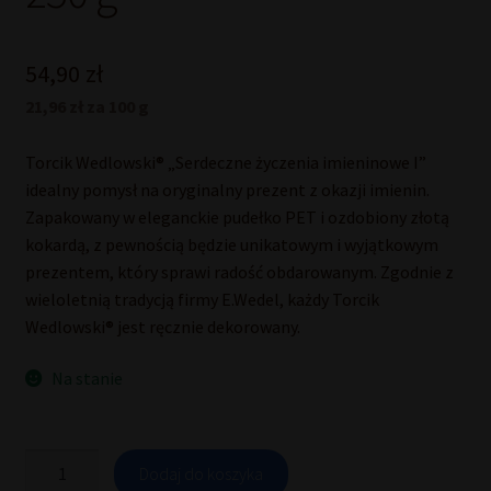
54,90
zł
21,96 zł za 100 g
Torcik Wedlowski® „Serdeczne życzenia imieninowe I”
idealny pomysł na oryginalny prezent z okazji imienin.
Zapakowany w eleganckie pudełko PET i ozdobiony złotą
kokardą, z pewnością będzie unikatowym i wyjątkowym
prezentem, który sprawi radość obdarowanym. Zgodnie z
wieloletnią tradycją firmy E.Wedel, każdy Torcik
Wedlowski® jest ręcznie dekorowany.
Na stanie
ilość
Dodaj do koszyka
Torcik