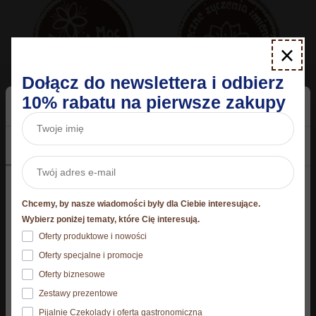
×
Dołącz do newslettera i odbierz
10% rabatu na pierwsze zakupy
Torcik Wedlowski®
Torcik Wedlowski®
okazjonalny "Moc życzeń"
okazjonalny "Serdeczne
Zgoda
Szczegóły
O plikach cookies
250 g
życzenia imieninowe II" 250
g
54,90
zł
Niniejsza strona korzysta z plików cookie
54,90
zł
Chcemy, by nasze wiadomości były dla Ciebie interesujące.
Strona korzysta z plików cookies. Szczegóły o
Wybierz poniżej tematy, które Cię interesują.
używanych przez nas plikach cookies znajdziesz
Oferty produktowe i nowości
Dodaj do koszyka
Dodaj do koszyka
poniżej, natomiast zasady przetwarzania danych
Oferty specjalne i promocje
osobowych znajdziesz w
Polityce prywatności.​
Oferty biznesowe
Zestawy prezentowe
Klikając Akceptuję wszystkie wyrażasz zgodę na
Pijalnie Czekolady i oferta gastronomiczna