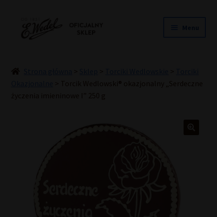
Przejdź
Przejdź
Menu
do
do
nawigacji
treści
NOWOŚCI
ŚLUB
Strona główna
>
Sklep
>
Torciki Wedlowskie
>
Torciki
PRALINY
Okazjonalne
>
Torcik Wedlowski® okazjonalny „Serdeczne
życzenia imieninowe I” 250 g
CZEKOLADY
TORCIKI
SPECJAŁY
DLA DZIECI
HOME COOKING
INNE
PREZENTY
PROMOCJE DO -50%