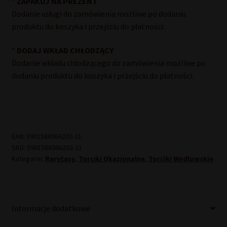
*
ZAPAKUJ NA PREZENT
Dodanie usługi do zamówienia możliwe po dodaniu
produktu do koszyka i przejściu do płatności.
*
DODAJ WKŁAD CHŁODZĄCY
Dodanie wkładu chłodzącego do zamówienia możliwe po
dodaniu produktu do koszyka i przejściu do płatności.
EAN:
5901588066202-21
SKU:
5901588066202-21
Kategorie:
Rarytasy
,
Torciki Okazjonalne
,
Torciki Wedlowskie
Informacje dodatkowe