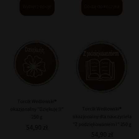
Wybierz opcje
Dodaj do koszyka
Torcik Wedlowski®
Torcik Wedlowski®
okazjonalny "Dziękuję II"
okazjonalny dla nauczyciela
250 g
"Z podziękowaniem I" 250 g
54,90
zł
54,90
zł