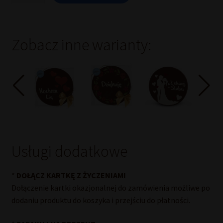
Wedlowski®
okazjonalny
"Serdeczne
życzenia
Zobacz inne warianty:
imieninowe
I"
250
g
Usługi dodatkowe
*
DOŁĄCZ KARTKĘ Z ŻYCZENIAMI
Dołączenie kartki okazjonalnej do zamówienia możliwe po
dodaniu produktu do koszyka i przejściu do płatności.