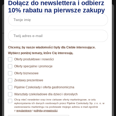
Informacje dodatkowe
Dołącz do newslettera i odbierz
10% rabatu na pierwsze zakupy
Skład i wartości odżywcze
Zgoda
Szczegóły
O plikach cookies
Opinie
Niniejsza strona korzysta z plików cookie
Informacje dodatkowe
Chcemy, by nasze wiadomości były dla Ciebie interesujące.
Strona korzysta z plików cookies. Szczegóły o
Wybierz poniżej tematy, które Cię interesują.
używanych przez nas plikach cookies znajdziesz
Oferty produktowe i nowości
poniżej, natomiast zasady przetwarzania danych
Waga
0,4 kg
Oferty specjalne i promocje
osobowych znajdziesz w
Polityce prywatności.​
Oferty biznesowe
Zestawy prezentowe
Klikając Akceptuję wszystkie wyrażasz zgodę na
Podobne produkty
Pijalnie Czekolady i oferta gastronomiczna
zainstalowanie wszystkich rodzajów plików cookies, z
Warsztaty czekoladowe dla dzieci i dorosłych
których korzystamy. Możesz też wybrać jaki rodzaj
Chcę mieć newsletter oraz inne ciekawe oferty marketingowe, w celu
plików cookies zainstalujemy na Twoim urządzeniu,
wykorzystania ich danych osobowych przez Pijalnie Czekolady Sp. z o. o. w
zastosowaniu marketingu na podstawie mojego adresu e-mail zgodnie
klikając Zmień ustawienia.​
z
regulaminem
i
polityką prywatności
.
Akceptuję wszystkie