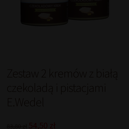
Zestaw 2 kremów z białą
czekoladą i pistacjami
E.Wedel
Pierwotna
Aktualna
54,50
zł
83,80
zł