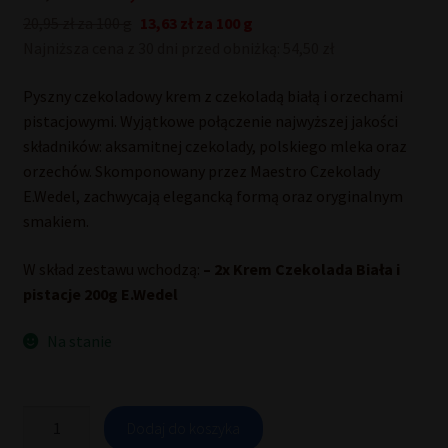
cena
cena
20,95 zł za 100 g
13,63 zł za 100 g
Najniższa cena z 30 dni przed obniżką: 54,50 zł
wynosiła:
wynosi:
83,80 zł.
54,50 zł.
Pyszny czekoladowy krem z czekoladą białą i orzechami
pistacjowymi. Wyjątkowe połączenie najwyższej jakości
składników: aksamitnej czekolady, polskiego mleka oraz
orzechów. Skomponowany przez Maestro Czekolady
E.Wedel, zachwycają elegancką formą oraz oryginalnym
smakiem.
W skład zestawu wchodzą:
– 2x Krem Czekolada Biała i
pistacje 200g E.Wedel
Na stanie
ilość
Dodaj do koszyka
Zestaw