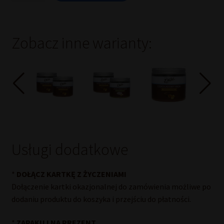
2
kremów
z
białą
Zobacz inne warianty:
czekoladą
i
pistacjami
E.Wedel
Usługi dodatkowe
*
DOŁĄCZ KARTKĘ Z ŻYCZENIAMI
Dołączenie kartki okazjonalnej do zamówienia możliwe po
dodaniu produktu do koszyka i przejściu do płatności.
*
ZAPAKUJ NA PREZENT