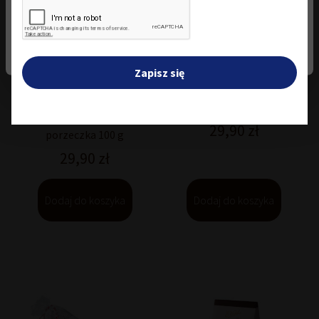
Zmień ustawienia
Zapisz się
Migdały w białej czekoladzie
z kokosem 100 g
Owoce w czekoladzie czarna
29,90
zł
porzeczka 100 g
29,90
zł
Dodaj do koszyka
Dodaj do koszyka