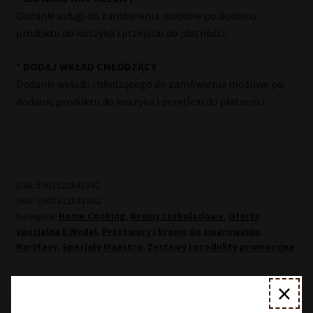
Dodanie usługi do zamówienia możliwe po dodaniu
produktu do koszyka i przejściu do płatności.
*
DODAJ WKŁAD CHŁODZĄCY
Dodanie wkładu chłodzącego do zamówienia możliwe po
dodaniu produktu do koszyka i przejściu do płatności.
EAN:
5907522841942
SKU:
5907522841942
Kategorii:
Home Cooking
,
Kremy czekoladowe
,
Oferta
specjalna E.Wedel
,
Przetwory i kremy do smarowania
,
Rarytasy
,
Specjały Maestro
,
Zestawy i produkty promocyjne
×