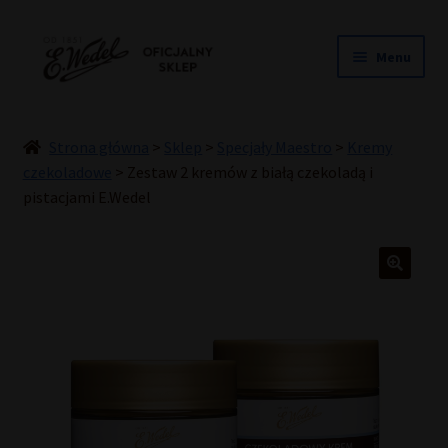
Przejdź
Przejdź
Menu
do
do
nawigacji
treści
NOWOŚCI
ŚLUB
Strona główna
>
Sklep
>
Specjały Maestro
>
Kremy
PRALINY
czekoladowe
>
Zestaw 2 kremów z białą czekoladą i
pistacjami E.Wedel
CZEKOLADY
TORCIKI
SPECJAŁY
DLA DZIECI
HOME COOKING
INNE
PREZENTY
PROMOCJE DO -50%