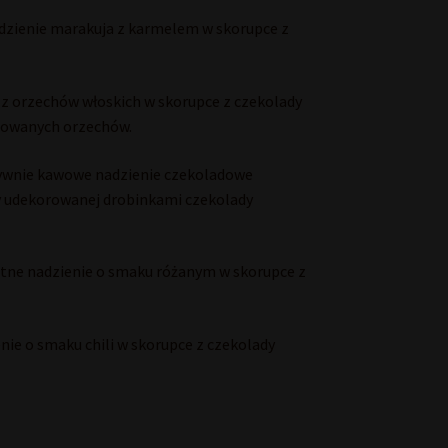
zienie marakuja z karmelem w skorupce z
z orzechów włoskich w skorupce z czekolady
zowanych orzechów.
ywnie kawowe nadzienie czekoladowe
y udekorowanej drobinkami czekolady
tne nadzienie o smaku różanym w skorupce z
ie o smaku chili w skorupce z czekolady