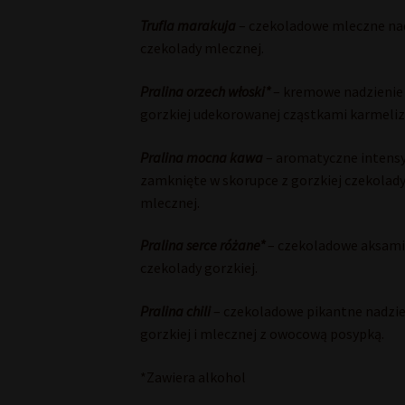
Trufla marakuja
– czekoladowe mleczne nad
czekolady mlecznej.
Pralina orzech włoski*
– kremowe nadzienie 
gorzkiej udekorowanej cząstkami karmeli
Pralina mocna kawa
– aromatyczne intens
zamknięte w skorupce z gorzkiej czekolad
mlecznej.
Pralina serce różane*
– czekoladowe aksami
czekolady gorzkiej.
Pralina chili
– czekoladowe pikantne nadzien
gorzkiej i mlecznej z owocową posypką.
*Zawiera alkohol