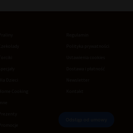
Praliny
Regulamin
Czekolady
Polityka prywatności
Torciki
Ustawienia cookies
Specjały
Dostawa i płatność
Dla Dzieci
Newsletter
Home Cooking
Kontakt
Inne
Prezenty
Promocje