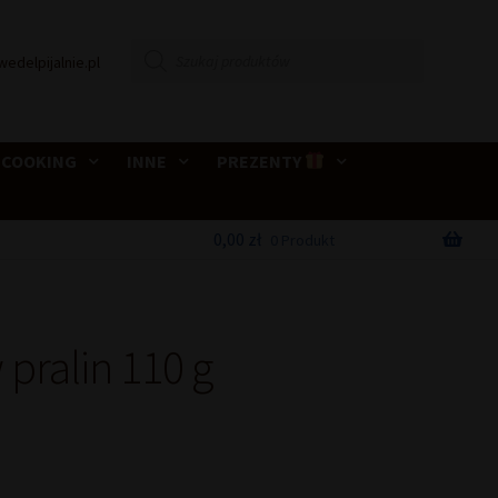
Wyszukiwarka
wedelpijalnie.pl
produktów
 COOKING
INNE
PREZENTY
0,00
zł
0 Produkt
pralin 110 g