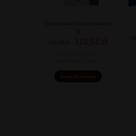
Zestaw pralin 110 g z okienkiem
x2
Cze
118,62
zł
Pierwotna
Aktualna
131,80
zł
cena
cena
wynosiła:
wynosi:
Najniższa cena z 30 dni
131,80 zł.
118,62 zł.
przed obniżką: 118,62 zł
Dodaj do koszyka