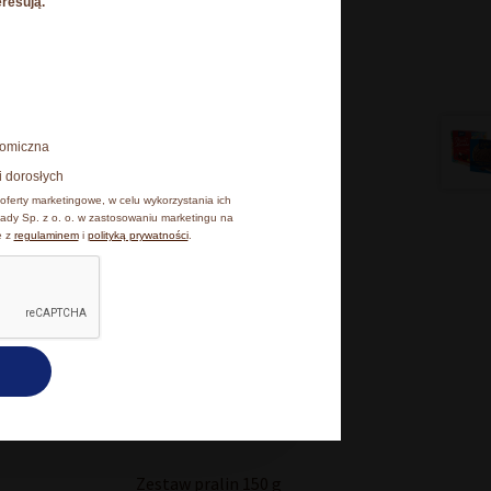
eresują.
esz poniżej, natomiast
onomiczna
 cookies, z których
i dorosłych
iu, klikając Zmień
oferty marketingowe, w celu wykorzystania ich
ady Sp. z o. o. w zastosowaniu marketingu na
e z
regulaminem
i
polityką prywatności
.
kceptuję wszystkie
czna
Zestaw pralin 150 g