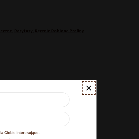
teczne
,
Rarytasy
,
Ręcznie Robione Praliny
×
0,11 kg
17 × 3 × 17 cm
Tak
a Ciebie interesujące.
O plikach cookies