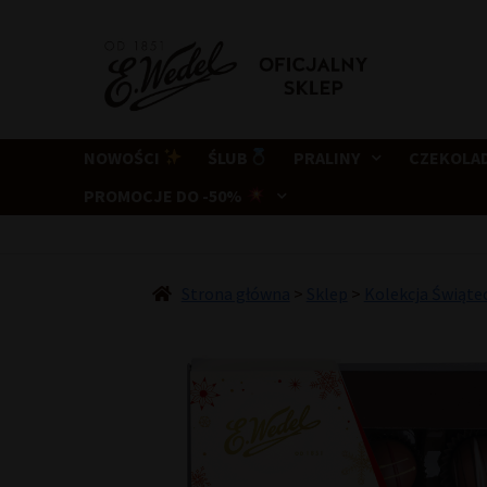
Przejdź
Przejdź
do
do
nawigacji
treści
NOWOŚCI
ŚLUB
PRALINY
CZEKOLA
PROMOCJE DO -50%
Strona główna
>
Sklep
>
Kolekcja Świąte