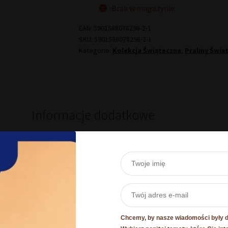
Brak w magazynie
EAN:
5901588078298-2-1
SKU:
5901588078298-2-1
Kategorie:
Kolekcja Świąteczna
,
Praliny Świą
Informacje dodatkowe
Waga
Wymiary produktu w opakowaniu
Ręcznie robione
Chcemy, by nasze wiadomości były dl
Szczegóły