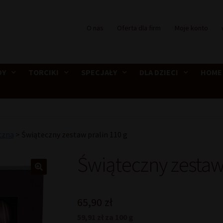
O nas
Oferta dla firm
Moje konto
DY
TORCIKI
SPECJAŁY
DLA DZIECI
HOME
czna
>
Świąteczny zestaw pralin 110 g
Świąteczny zestaw 
65,90
zł
59,91 zł za 100 g