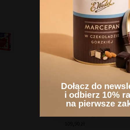
Niniejsza strona korzysta z
Strona korzysta z plików co
zasady przetwarzania dany
Klikając Akceptuję wszystki
korzystamy. Możesz też wybr
W z
ustawienia.​
Dołącz do newsl
i odbierz 10% r
na pierwsze za
Zestaw pralin 220 g
109,90
zł