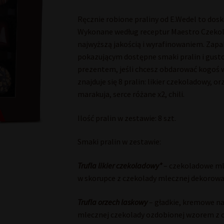
Ręcznie robione praliny od E.Wedel to dosk
Wykonane według receptur Maestro Czekola
najwyższą jakością i wyrafinowaniem. Zap
pokazującym dostępne smaki pralin i gus
prezentem, jeśli chcesz obdarować kogoś
znajduje się 8 pralin: likier czekoladowy, 
marakuja, serce różane x2, chili.
Ilość pralin w zestawie: 8 szt.
Smaki pralin w zestawie:
Trufla likier czekoladowy*
– czekoladowe ml
w skorupce z czekolady mlecznej dekorowan
Trufla orzech laskowy
– gładkie, kremowe na
mlecznej czekolady ozdobionej wzorem z c