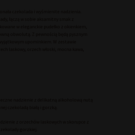
onała czekolada i wyśmienite nadzienia.
dy, łączą w sobie aksamitny smak z
akowane w eleganckie pudełko z okienkiem,
towną obwolutą. Z pewnością będą pysznym
 wyjątkowym upominkiem. W zestawie
orzech laskowy, orzech włoski, mocna kawa,
eczne nadzienie z delikatną alkoholową nutą
ej czekoladą białą i gorzką.
dzienie z orzechów laskowych w skorupce z
zekolady gorzkiej.