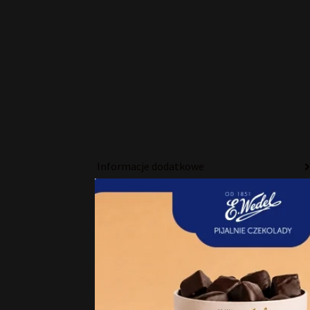
Informacje dodatkowe
Skład i wartości odżywcze
Opinie
Zgoda