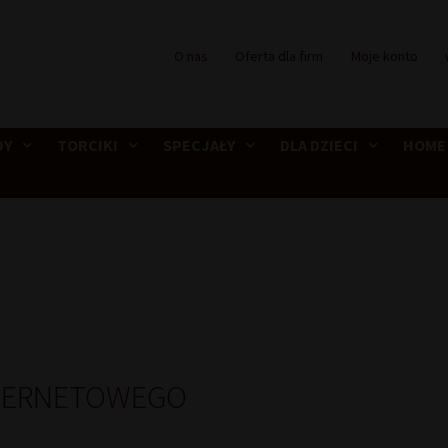
O nas
Oferta dla firm
Moje konto
DY
TORCIKI
SPECJAŁY
DLA DZIECI
HOME
NTERNETOWEGO