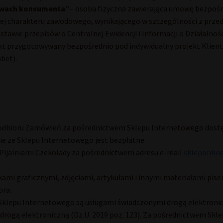
rawach konsumenta”
– osoba fizyczna zawierająca umowę bezpośre
niej charakteru zawodowego, wynikającego w szczególności z prze
awie przepisów o Centralnej Ewidencji i Informacji o Działalnoś
kt przygotowywany bezpośrednio pod indywidualny projekt Klient
bet).
 i odbioru Zamówień za pośrednictwem Sklepu Internetowego do
ie ze Sklepu Internetowego jest bezpłatne.
Pijalniami Czekolady za pośrednictwem adresu e-mail
skleponlin
akami graficznymi, zdjęciami, artykułami i innymi materiałami pi
ora.
Sklepu Internetowego są usługami świadczonymi drogą elektronic
g drogą elektroniczną (Dz.U. 2019 poz. 123). Za pośrednictwem Skl