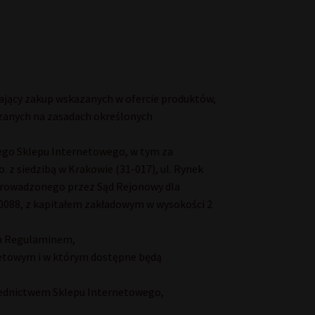
iający zakup wskazanych w ofercie produktów,
zanych na zasadach określonych
ego Sklepu Internetowego, w tym za
. z siedzibą w Krakowie (31-017), ul. Rynek
 prowadzonego przez Sąd Rejonowy dla
088, z kapitałem zakładowym w wysokości 2
ch Regulaminem,
netowym i w którym dostępne będą
średnictwem Sklepu Internetowego,