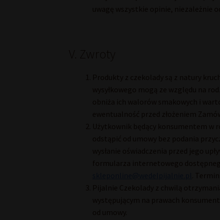
uwagę wszystkie opinie, niezależnie od
V. Zwroty
Produkty z czekolady są z natury kru
wysyłkowego mogą ze względu na rodza
obniża ich walorów smakowych i wart
ewentualność przed złożeniem Zamówi
Użytkownik będący konsumentem w ro
odstąpić od umowy bez podania przyc
wysłanie oświadczenia przed jego up
formularza internetowego dostępnego
skleponline@wedelpijalnie.pl
. Termin
Pijalnie Czekolady z chwilą otrzyma
występującym na prawach konsumenta 
od umowy.