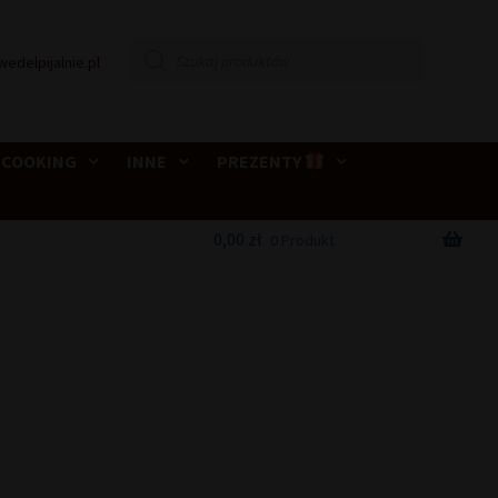
Wyszukiwarka
wedelpijalnie.pl
produktów
 COOKING
INNE
PREZENTY
0,00
zł
0 Produkt