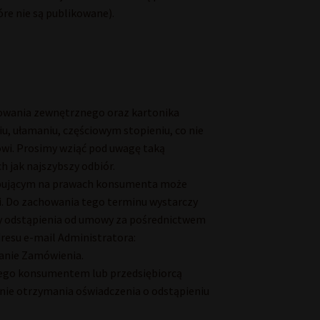
óre nie są publikowane).
akowania zewnętrznego oraz kartonika
, ułamaniu, częściowym stopieniu, co nie
wi. Prosimy wziąć pod uwagę taką
 jak najszybszy odbiór.
tępującym na prawach konsumenta może
i. Do zachowania tego terminu wystarczy
my odstąpienia od umowy za pośrednictwem
esu e-mail Administratora:
danie Zamówienia.
cego konsumentem lub przedsiębiorcą
nie otrzymania oświadczenia o odstąpieniu