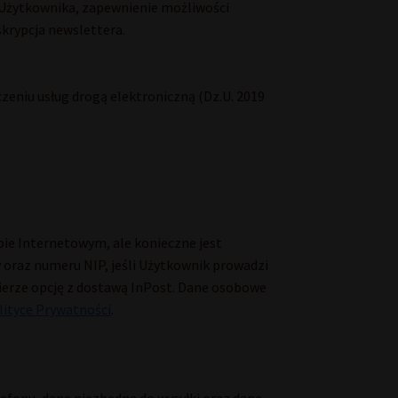
 Użytkownika, zapewnienie możliwości
krypcja newslettera.
zeniu usług drogą elektroniczną (Dz.U. 2019
ie Internetowym, ale konieczne jest
y oraz numeru NIP, jeśli Użytkownik prowadzi
bierze opcję z dostawą InPost. Dane osobowe
lityce Prywatności
.
fonu, dane niezbędne do wysyłki oraz dane