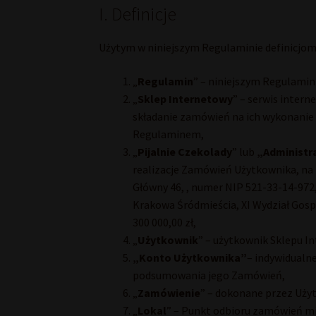
I. Definicje
Użytym w niniejszym Regulaminie definicjom 
„
Regulamin
” – niniejszym Regulami
„
Sklep Internetowy
” – serwis inter
składanie zamówień na ich wykonanie
Regulaminem,
„
Pijalnie Czekolady
” lub
„Administr
realizacje Zamówień Użytkownika, na z
Główny 46, , numer NIP 521-33-14-97
Krakowa Śródmieścia, XI Wydział Gos
300 000,00 zł,
„
Użytkownik
” – użytkownik Sklepu 
„Konto Użytkownika”
– indywidualn
podsumowania jego Zamówień,
„
Zamówienie
” – dokonane przez Uży
„
Lokal
” – Punkt odbioru zamówień mie