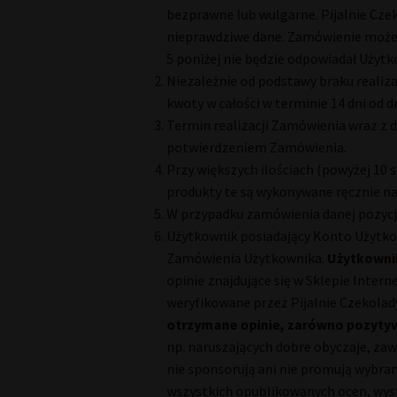
bezprawne lub wulgarne. Pijalnie Cz
nieprawdziwe dane. Zamówienie może ró
5 poniżej nie będzie odpowiadał Użytk
Niezależnie od podstawy braku realiz
kwoty w całości w terminie 14 dni od 
Termin realizacji Zamówienia wraz z 
potwierdzeniem Zamówienia.
Przy większych ilościach (powyżej 10 
produkty te są wykonywane ręcznie na
W przypadku zamówienia danej pozycji w
Użytkownik posiadający Konto Użytko
Zamówienia Użytkownika.
Użytkownik
opinie znajdujące się w Sklepie Inter
weryfikowane przez Pijalnie Czekolady 
otrzymane opinie, zarówno pozytyw
np. naruszających dobre obyczaje, za
nie sponsorują ani nie promują wybran
wszystkich opublikowanych ocen, wyst