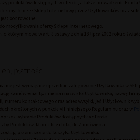
aży produktów dostępnych w ofercie, a także prowadzenie Konta
dczonych przez Sklep Internetowy przez Użytkowników oraz subs
 jest dobrowolne.
 do modyfikowania oferty Sklepu Internetowego.
 o którym mowa w art. 8 ustawy z dnia 18 lipca 2002 roku o świadc
ień, płatności
ia nie jest wymagane uprzednie zalogowanie Użytkownika w Sklep
ację Zamówienia, tj.: imienia i nazwiska Użytkownika, nazwy firm
il, numeru kontaktowego oraz adres wysyłki, jeśli Użytkownik wy
dach określonych w punkcie VII niniejszego Regulaminu oraz w
Po
oprzez wybranie Produktów dostępnych w ofercie.
czby Produktów, które chce dodać do Zamówienia.
zostają przeniesione do koszyka Użytkownika.
podsumowania Zamówienia, gdzie podaje adres e-mail, numer tele