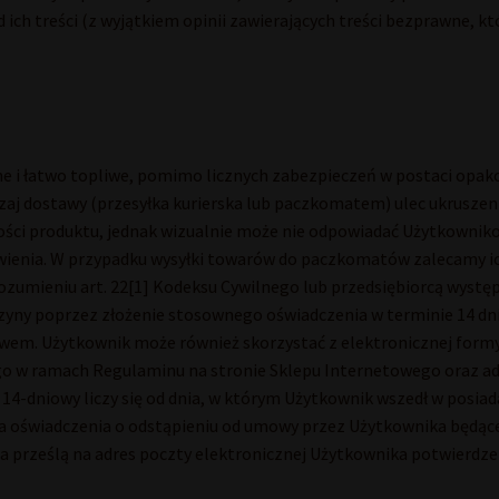
 ich treści (z wyjątkiem opinii zawierających treści bezprawne, kt
che i łatwo topliwe, pomimo licznych zabezpieczeń w postaci op
j dostawy (przesyłka kurierska lub paczkomatem) ulec ukruszeniu
ości produktu, jednak wizualnie może nie odpowiadać Użytkowniko
enia. W przypadku wysyłki towarów do paczkomatów zalecamy ich
zumieniu art. 22[1] Kodeksu Cywilnego lub przedsiębiorcą wys
zyny poprzez złożenie stosownego oświadczenia w terminie 14 dn
ływem. Użytkownik może również skorzystać z elektronicznej for
 w ramach Regulaminu na stronie Sklepu Internetowego oraz adr
 14-dniowy liczy się od dnia, w którym Użytkownik wszedł w posia
nia oświadczenia o odstąpieniu od umowy przez Użytkownika będą
prześlą na adres poczty elektronicznej Użytkownika potwierdze