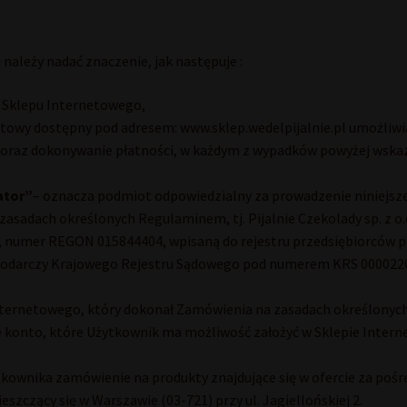
należy nadać znaczenie, jak następuje :
n Sklepu Internetowego,
netowy dostępny pod adresem: www.sklep.wedelpijalnie.pl umożliw
 oraz dokonywanie płatności, w każdym z wypadków powyżej wska
ator”
– oznacza podmiot odpowiedzialny za prowadzenie niniejsz
asadach określonych Regulaminem, tj. Pijalnie Czekolady sp. z o.o
2, numer REGON 015844404, wpisaną do rejestru przedsiębiorców
podarczy Krajowego Rejestru Sądowego pod numerem KRS 0000220
Internetowego, który dokonał Zamówienia na zasadach określony
e konto, które Użytkownik ma możliwość założyć w Sklepie Inter
tkownika zamówienie na produkty znajdujące się w ofercie za po
szczący się w Warszawie (03-721) przy ul. Jagiellońskiej 2.