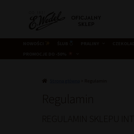
Przejdź
Przejdź
do
do
nawigacji
treści
NOWOŚCI
ŚLUB
PRALINY
CZEKOLA
PROMOCJE DO -50%
Strona główna
>
Regulamin
Regulamin
REGULAMIN SKLEPU I