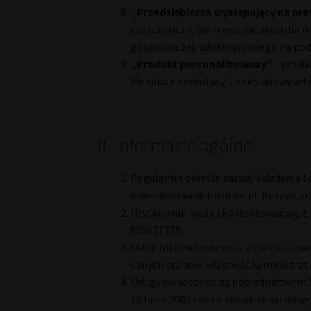
„Przedsiębiorca występujący na p
gospodarczą, ale nieposiadającą dla 
gospodarczej, udostępnionego na podst
„Produkt personalizowany”
– produ
Pisanka z czekolady, Czekoladowy alfa
II. Informacje ogólne
Regulamin określa zasady składania
www.sklep.wedelpijalnie.pl. Korzystan
Użytkownik może skontaktować się z 
882627378.
Sklep Internetowy wraz z treścią, zn
danych stanowi własność Administrat
Usługi świadczone za pośrednictwem 
18 lipca 2002 roku o świadczeniu usłu