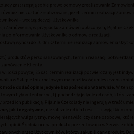
ekolady zastrzegają sobie prawo odmowy zrealizowania Zamówieni
wnież nie zostać zrealizowane, jeżeli termin realizacji Zamówieni
ownikowi – według decyzji Użytkownika.
acji Zamówienia, w przypadku Zamówień opłaconych, Pijalnie Czek
dnia poinformowania Użytkownika o odmowie realizacji.
dostawą wynosi do 10 dni. O terminie realizacji Zamówienia Użyt
szt.) produktów personalizowanych, termin realizacji potwierdzany 
 zamówienie Klienta.
 ilości powyżej 25 szt. termin realizacji potwierdzany jest indyw
wnika w Sklepie Internetowym ma możliwość umieszczenia opinii 
 może dodać opinie jedynie bezpośrednio w Serwisie.
W ten sp
netowym były autentyczne, tj. pochodziły jedynie od osób, które 
przed ich publikacją. Pijalnie Czekolady nie ingerują w treść umie
ne, jak i negatywne,
niezależnie od ich treści — z wyjątkiem opi
wierających wulgaryzmy, mowę nienawiści czy dane osobowe, które 
ych opinii. Średnia ocena produktu prezentowana w Serwisie obli
awionych przez Użytkowników, którzy zakupili dany produkt. Do ob