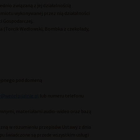
dnio związaną z jej działalnością
dmiotu wykonywanej przez nią działalności
ci Gospodarczej.
a (Torcik Wedlowski, Bombka z czekolady,
stępnego pod domeną
e@wedelpijalnie.pl
lub numeru telefonu
semnymi, materiałami audio-wideo oraz bazą
zną w rozumieniu przepisów Ustawy z dnia
epu świadczone są przede wszystkim usługi