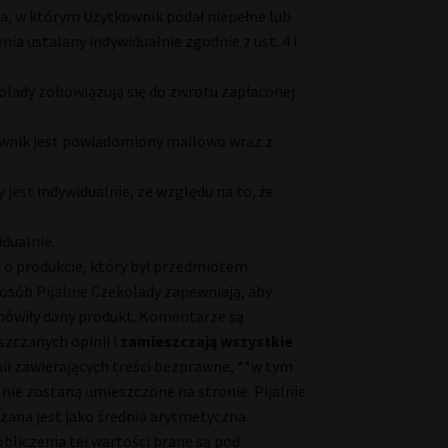
a, w którym Użytkownik podał niepełne lub
a ustalany indywidualnie zgodnie z ust. 4 i
olady zobowiązują się do zwrotu zapłaconej
kownik jest powiadomiony mailowo wraz z
jest indywidualnie, ze względu na to, że
idualnie.
o produkcie, który był przedmiotem
osób Pijalnie Czekolady zapewniają, aby
zamówiły dany produkt. Komentarze są
szczanych opinii i
zamieszczają wszystkie
nii zawierających treści bezprawne, **w tym
nie zostaną umieszczone na stronie. Pijalnie
czana jest jako średnia arytmetyczna
liczenia tej wartości brane są pod