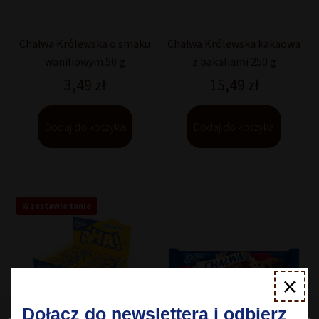
Chałwa Królewska o smaku
Chałwa Królewska kakaowa
waniliowym 50 g
z bakaliami 250 g
3,49
zł
15,49
zł
Dodaj do koszyka
Dodaj do koszyka
W zestawie tanie
×
Dołącz do newslettera i odbierz