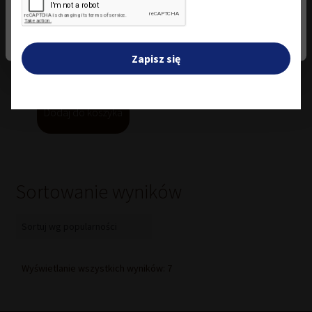
Zestaw 20 x Chałwa
Zmień ustawienia
Królewska o smaku
waniliowym 50 g
Zapisz się
69,80
zł
Dodaj do koszyka
Sortowanie wyników
Posortowane
Wyświetlanie wszystkich wyników: 7
według
popularności