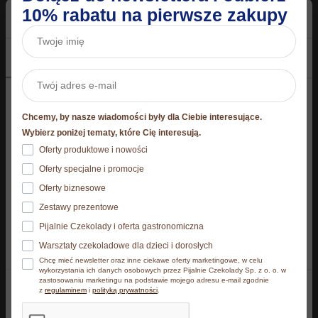
10% rabatu na pierwsze zakupy
Zestaw 40 x Sezamki AHA!
Chałwa Królewska
Zgoda
Szczegóły
O plikach cookies
27,2 g
Bakaliowa 50 g
99,60
zł
3,49
zł
Niniejsza strona korzysta z plików cookie
Chcemy, by nasze wiadomości były dla Ciebie interesujące.
Dodaj do koszyka
Dodaj do koszyka
Strona korzysta z plików cookies. Szczegóły o
Wybierz poniżej tematy, które Cię interesują.
używanych przez nas plikach cookies znajdziesz
Oferty produktowe i nowości
poniżej, natomiast zasady przetwarzania danych
Oferty specjalne i promocje
osobowych znajdziesz w
Polityce prywatności.​
Oferty biznesowe
Zestawy prezentowe
Klikając Akceptuję wszystkie wyrażasz zgodę na
Pijalnie Czekolady i oferta gastronomiczna
zainstalowanie wszystkich rodzajów plików cookies, z
Warsztaty czekoladowe dla dzieci i dorosłych
których korzystamy. Możesz też wybrać jaki rodzaj
Chcę mieć newsletter oraz inne ciekawe oferty marketingowe, w celu
plików cookies zainstalujemy na Twoim urządzeniu,
wykorzystania ich danych osobowych przez Pijalnie Czekolady Sp. z o. o. w
zastosowaniu marketingu na podstawie mojego adresu e-mail zgodnie
klikając Zmień ustawienia.​
z
regulaminem
i
polityką prywatności
.
Akceptuję wszystkie