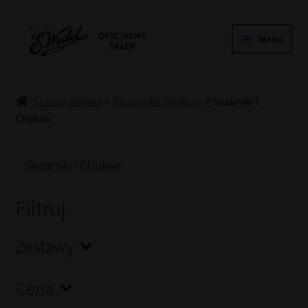
Przejdź
Przejdź
Menu
do
do
nawigacji
treści
NOWOŚCI
ŚLUB
Strona główna
>
Pozostałe słodycze
>
Sezamki i
PRALINY
Chałwa
CZEKOLADY
TORCIKI
Sezamki i Chałwa
SPECJAŁY
Filtruj
DLA DZIECI
HOME COOKING
Zestawy
INNE
PREZENTY
Cena
PROMOCJE DO -50%