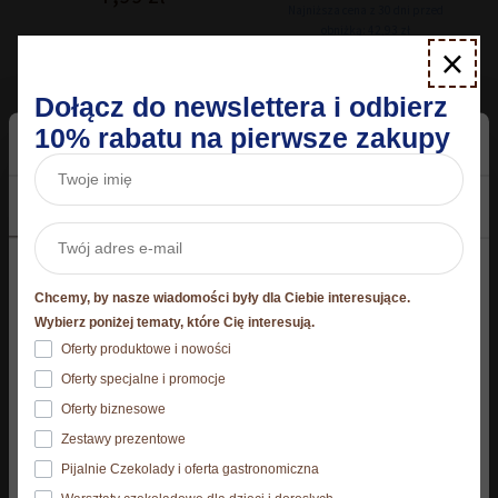
Najniższa cena z 30 dni przed
wynosiła:
wyn
obniżką: 42,93 zł
47,80 zł.
42,9
×
Dodaj do koszyka
Dodaj do koszyka
Dołącz do newslettera i odbierz
10% rabatu na pierwsze zakupy
Zgoda
Szczegóły
O plikach cookies
Niniejsza strona korzysta z plików cookie
Chcemy, by nasze wiadomości były dla Ciebie interesujące.
Strona korzysta z plików cookies. Szczegóły o
Wybierz poniżej tematy, które Cię interesują.
używanych przez nas plikach cookies znajdziesz
Oferty produktowe i nowości
poniżej, natomiast zasady przetwarzania danych
Oferty specjalne i promocje
osobowych znajdziesz w
Polityce prywatności.​
Oferty biznesowe
Zestawy prezentowe
Klikając Akceptuję wszystkie wyrażasz zgodę na
Czekolada Luksusowa
Czekoladowe mieszadełka
Pijalnie Czekolady i oferta gastronomiczna
zainstalowanie wszystkich rodzajów plików cookies, z
Mleczna z orzechami
orzech laskowy 60 g