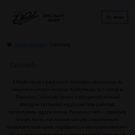
Przejdź
Przejdź
Menu
do
do
nawigacji
treści
NOWOŚCI
ŚLUB
Strona główna
>
Czekolady
PRALINY
CZEKOLADY
Czekolady
TORCIKI
SPECJAŁY
E.Wedel słynie z pasji swych mistrzów cukiernictwa do
niepowtarzalnych receptur. Kontynuując tę tradycję w
DLA DZIECI
Pijalniach Czekolady oprócz tradycyjnych czekolad
HOME COOKING
dostępne są również wyjątkowe linie czekolad,
INNE
niespotykane nigdzie indziej. Pierwsza z nich — czekolady
Atelier, to ręcznie robione specjały z wyjątkowymi
PREZENTY
dodatkami: orzechami, migdałami czy suszonymi owocami.
PROMOCJE DO -50%
Druga, to niepowtarzalna kolekcja gorzkich i mlecznych