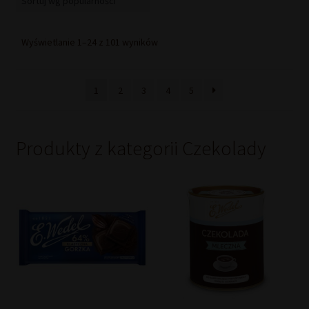
Posortowane
Wyświetlanie 1–24 z 101 wyników
według
popularności
1
2
3
4
5
Produkty z kategorii Czekolady