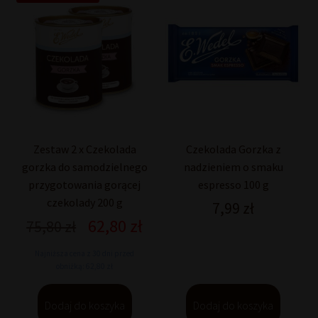
Zestaw 2 x Czekolada
Czekolada Gorzka z
gorzka do samodzielnego
nadzieniem o smaku
przygotowania gorącej
espresso 100 g
czekolady 200 g
7,99
zł
62,80
zł
Pierwotna
Aktualna
75,80
zł
cena
cena
Najniższa cena z 30 dni przed
wynosiła:
wynosi:
obniżką: 62,80 zł
75,80 zł.
62,80 zł.
Dodaj do koszyka
Dodaj do koszyka