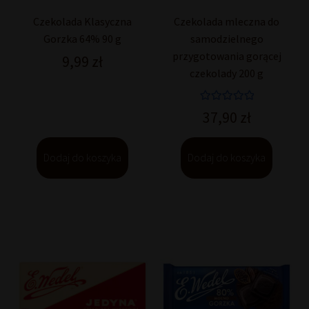
Czekolada Klasyczna
Czekolada mleczna do
Gorzka 64% 90 g
samodzielnego
przygotowania gorącej
9,99
zł
czekolady 200 g
Oceniono
37,90
zł
5.00
na 5
Dodaj do koszyka
Dodaj do koszyka