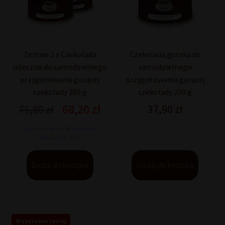
Zestaw 2 x Czekolada
Czekolada gorzka do
mleczna do samodzielnego
samodzielnego
przygotowania gorącej
przygotowania gorącej
czekolady 200 g
czekolady 200 g
68,20
zł
Pierwotna
Aktualna
37,90
zł
75,80
zł
cena
cena
Najniższa cena z 30 dni przed
wynosiła:
wynosi:
obniżką: 68,20 zł
75,80 zł.
68,20 zł.
Dodaj do koszyka
Dodaj do koszyka
W zestawie taniej