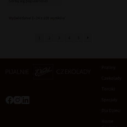
Posortowane
Wyświetlanie 1–24 z 101 wyników
według
popularności
1
2
3
4
5
Praliny
Czekolady
Torciki
Specjały
Dla Dzieci
Home