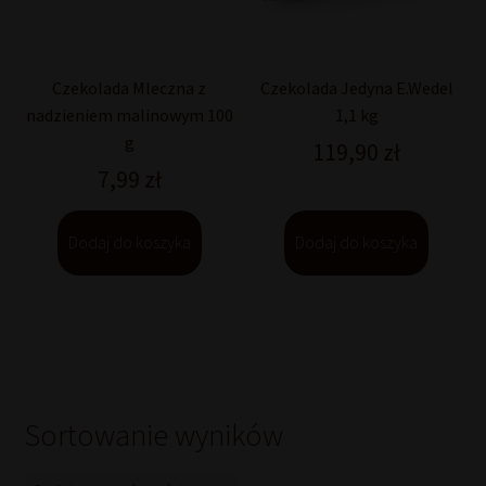
Czekolada Mleczna z
Czekolada Jedyna E.Wedel
nadzieniem malinowym 100
1,1 kg
g
119,90
zł
7,99
zł
Dodaj do koszyka
Dodaj do koszyka
Sortowanie wyników