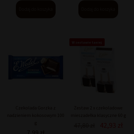
Dodaj do koszyka
Dodaj do koszyka
W zestawie taniej
Czekolada Gorzka z
Zestaw 2 x czekoladowe
nadzieniem kokosowym 100
mieszadełka klasyczne 60 g
g
42,93
zł
Pierwotna
Akt
47,80
zł
cena
cen
7,99
zł