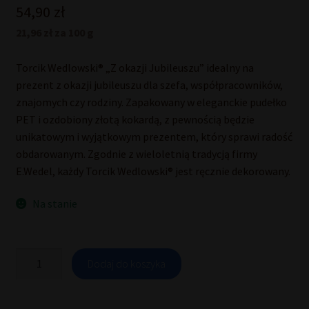
54,90
zł
21,96 zł za 100 g
Torcik Wedlowski® „Z okazji Jubileuszu” idealny na
prezent z okazji jubileuszu dla szefa, współpracowników,
znajomych czy rodziny. Zapakowany w eleganckie pudełko
PET i ozdobiony złotą kokardą, z pewnością będzie
unikatowym i wyjątkowym prezentem, który sprawi radość
obdarowanym. Zgodnie z wieloletnią tradycją firmy
E.Wedel, każdy Torcik Wedlowski® jest ręcznie dekorowany.
Na stanie
ilość
Dodaj do koszyka
Torcik
Wedlowski®
okazjonalny
"Z