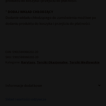
produktu do koszyka i przejściu do płatności.
*
DODAJ WKŁAD CHŁODZĄCY
Dodanie wkładu chłodzącego do zamówienia możliwe po
dodaniu produktu do koszyka i przejściu do płatności.
EAN:
5901588066202-20
SKU:
5901588066202-20
Kategorie:
Rarytasy
,
Torciki Okazjonalne
,
Torciki Wedlowskie
Informacje dodatkowe
Skład i wartości odżywcze