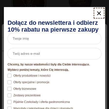
×
Dołącz do newslettera i odbierz
10% rabatu na pierwsze zakupy
Torcik Wedlowski® według
Torcik Wedlowski®
Twojego projektu 250 g
okazjonalny "Dzieci lubią
49,90
zł
Misie" 250 g
Zgoda
Szczegóły
O plikach cookies
59,90
zł
Niniejsza strona korzysta z plików cookie
Chcemy, by nasze wiadomości były dla Ciebie interesujące.
Dodaj do koszyka
Wybierz opcje
Strona korzysta z plików cookies. Szczegóły o
Wybierz poniżej tematy, które Cię interesują.
używanych przez nas plikach cookies znajdziesz
Oferty produktowe i nowości
poniżej, natomiast zasady przetwarzania danych
Oferty specjalne i promocje
osobowych znajdziesz w
Polityce prywatności.​
Oferty biznesowe
Zestawy prezentowe
Klikając Akceptuję wszystkie wyrażasz zgodę na
Pijalnie Czekolady i oferta gastronomiczna
zainstalowanie wszystkich rodzajów plików cookies, z
Warsztaty czekoladowe dla dzieci i dorosłych