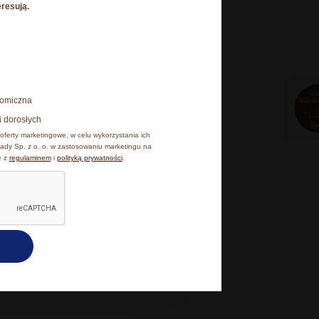
eresują.
0,25 kg
esz poniżej, natomiast
17,6 × 17,6 × 2 cm
onomiczna
 cookies, z których
i dorosłych
iu, klikając Zmień
oferty marketingowe, w celu wykorzystania ich
ady Sp. z o. o. w zastosowaniu marketingu na
e z
regulaminem
i
polityką prywatności
.
kceptuję wszystkie