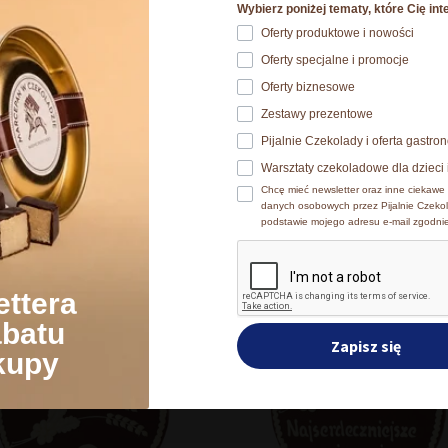
Wybierz poniżej tematy, które Cię int
Oferty produktowe i nowości
Waga
 plików cookie
Oferty specjalne i promocje
okies. Szczegóły o używanych przez nas plikach cookies znajdzi
Oferty biznesowe
Wymiary produktu w opakowaniu
ch osobowych znajdziesz w
Polityce prywatności.​
Zestawy prezentowe
Pijalnie Czekolady i oferta gastr
e wyrażasz zgodę na zainstalowanie wszystkich rodzajów plików
Warsztaty czekoladowe dla dzieci 
ać jaki rodzaj plików cookies zainstalujemy na Twoim urządzen
Chcę mieć newsletter oraz inne ciekawe 
danych osobowych przez Pijalnie Czekol
podstawie mojego adresu e-mail zgodni
Inni kupowali również
Zmień ustawienia
A
ettera
abatu
Zapisz się
kupy