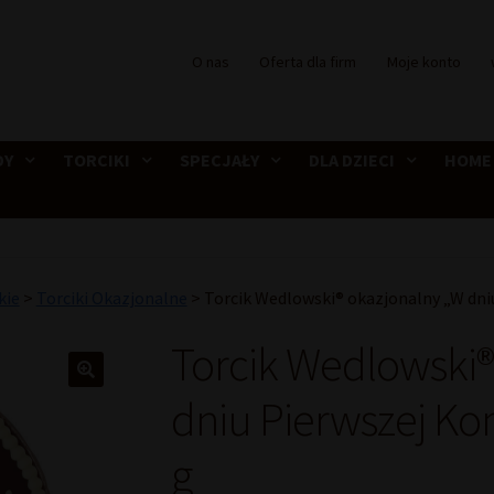
O nas
Oferta dla firm
Moje konto
DY
TORCIKI
SPECJAŁY
DLA DZIECI
HOME
kie
>
Torciki Okazjonalne
>
Torcik Wedlowski® okazjonalny „W dniu
Torcik Wedlowski®
dniu Pierwszej Kom
g