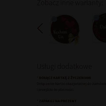
Zobacz inne warianty:
Pierwszej
Komunii
Świętej
I"
250
g
Usługi dodatkowe
*
DOŁĄCZ KARTKĘ Z ŻYCZENIAMI
Dołączenie kartki okazjonalnej do zamówi
i przejściu do płatności.
*
ZAPAKUJ NA PREZENT