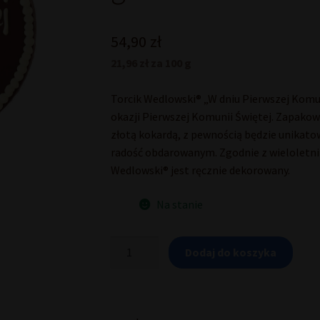
54,90
zł
21,96 zł za 100 g
Torcik Wedlowski® „W dniu Pierwszej Komuni
okazji Pierwszej Komunii Świętej. Zapakow
złotą kokardą, z pewnością będzie unikat
radość obdarowanym. Zgodnie z wieloletnią
Wedlowski® jest ręcznie dekorowany.
Na stanie
ilość
Dodaj do koszyka
Torcik
Wedlowski®
okazjonalny
"W
dniu