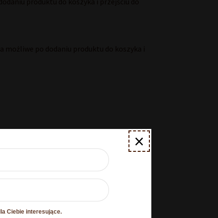
odaniu produktu do koszyka i przejściu do
 możliwe po dodaniu produktu do koszyka i
×
ciki Wedlowskie
a Ciebie interesujące.
O plikach cookies