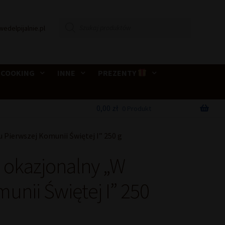
Wyszukiwarka
wedelpijalnie.pl
produktów
 COOKING
INNE
PREZENTY
0,00
zł
0 Produkt
 Pierwszej Komunii Świętej I” 250 g
 okazjonalny „W
unii Świętej I” 250