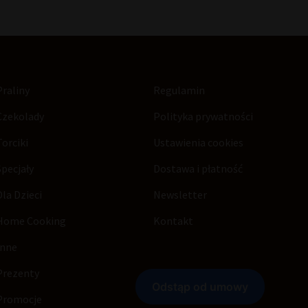
Praliny
Regulamin
Czekolady
Polityka prywatności
Torciki
Ustawienia cookies
Specjały
Dostawa i płatność
Dla Dzieci
Newsletter
Home Cooking
Kontakt
Inne
Prezenty
Promocje