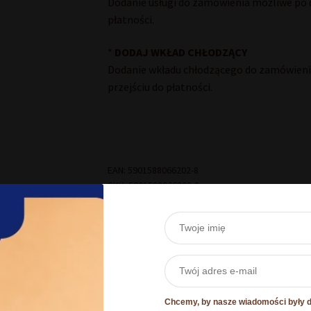
Dodanie usługi do zamówienia możliwe po d
płatności.
*
DODAJ WKŁAD CHŁODZĄCY
Dodanie wkładu chłodzącego do zamówienia
przejściu do płatności.
EAN:
5901588066202-8
SKU:
5901588066202-8
Kategorie:
Rarytasy
,
Torciki Okazjonalne
,
Tor
Informacje dodatkowe
Chcemy, by nasze wiadomości były dl
Szczegóły