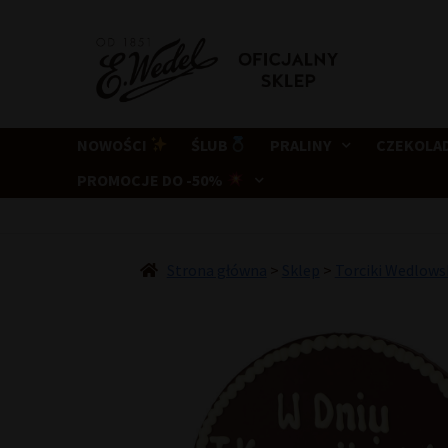
Przejdź
Przejdź
do
do
nawigacji
treści
NOWOŚCI
ŚLUB
PRALINY
CZEKOLA
PROMOCJE DO -50%
Strona główna
>
Sklep
>
Torciki Wedlows