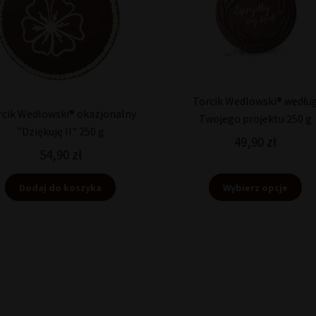
Torcik Wedlowski® wedłu
rcik Wedlowski® okazjonalny
Twojego projektu 250 g
"Dziękuję II" 250 g
49,90
zł
54,90
zł
Dodaj do koszyka
Wybierz opcje