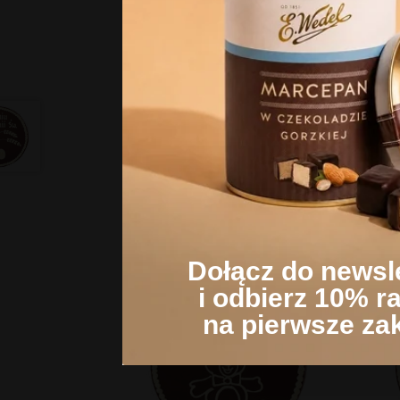
Skład i wartości odżywcze
Niniejsza strona korzysta z
Strona korzysta z plików co
Opinie
zasady przetwarzania dany
Klikając Akceptuję wszystki
korzystamy. Możesz też wybr
ustawienia.​
Dołącz do newsl
i odbierz 10% r
na pierwsze za