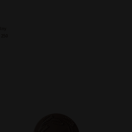
lny
 250