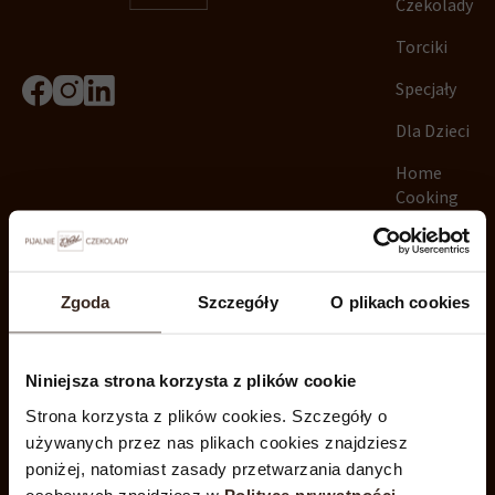
Czekolady
Torciki
Specjały
Dla Dzieci
×
Home
Cooking
Dołącz do newslettera i odbierz
10% rabatu na pierwsze zakupy
Inne
Prezenty
Zgoda
Szczegóły
O plikach cookies
Promocje
Niniejsza strona korzysta z plików cookie
Chcemy, by nasze wiadomości były dla Ciebie interesujące.
Regulamin
Strona korzysta z plików cookies. Szczegóły o
Wybierz poniżej tematy, które Cię interesują.
używanych przez nas plikach cookies znajdziesz
Oferty produktowe i nowości
Polityka
poniżej, natomiast zasady przetwarzania danych
Oferty specjalne i promocje
prywatności
osobowych znajdziesz w
Polityce prywatności.​