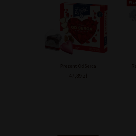
W z
Prezent Od Serca
Ra
47,89
zł