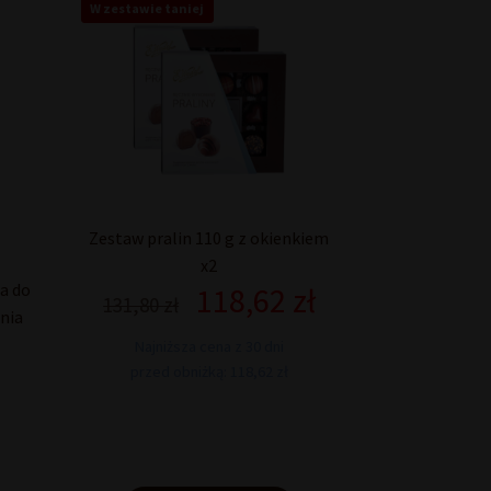
W zestawie taniej
Zestaw pralin 110 g z okienkiem
x2
a do
118,62
zł
Pierwotna
Aktualna
131,80
zł
nia
cena
cena
wynosiła:
wynosi:
Najniższa cena z 30 dni
131,80 zł.
118,62 zł.
przed obniżką: 118,62 zł
Aktualna
cena
wynosi:
68,20 zł.