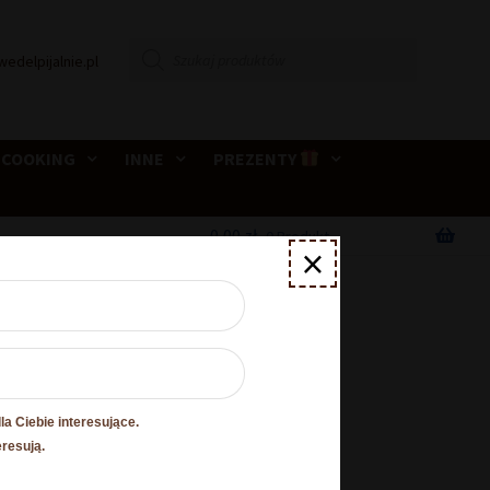
Wyszukiwarka
wedelpijalnie.pl
produktów
 COOKING
INNE
PREZENTY
0,00
zł
0 Produkt
×
Żurawina w
a Ciebie interesujące.
eresują.