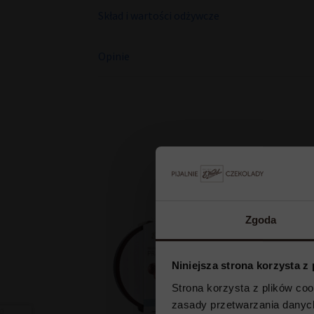
Skład i wartości odżywcze
Opinie
Now
Zgoda
Niniejsza strona korzysta z
Strona korzysta z plików co
zasady przetwarzania dany