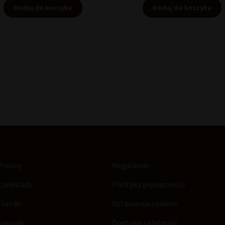
Dodaj do koszyka
Dodaj do koszyka
Praliny
Regulamin
Czekolady
Polityka prywatności
Torciki
Ustawienia cookies
Specjały
Dostawa i płatność