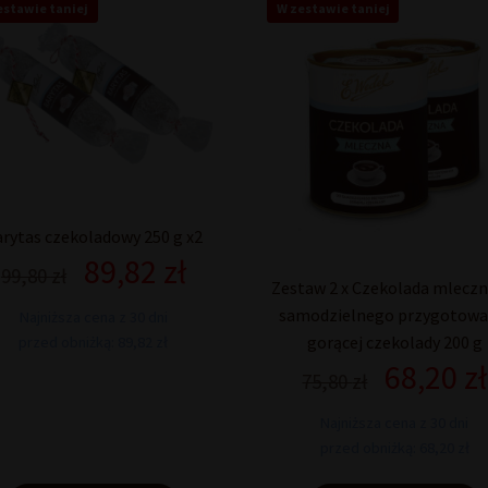
estawie taniej
W zestawie taniej
rytas czekoladowy 250 g x2
89,82
zł
Pierwotna
Aktualna
99,80
zł
Zestaw 2 x Czekolada mleczn
cena
cena
samodzielnego przygotowa
wynosiła:
wynosi:
Najniższa cena z 30 dni
99,80 zł.
89,82 zł.
gorącej czekolady 200 g
przed obniżką: 89,82 zł
68,20
zł
Pierwotna
75,80
zł
cena
wynosiła:
Najniższa cena z 30 dni
75,80 zł.
przed obniżką: 68,20 zł