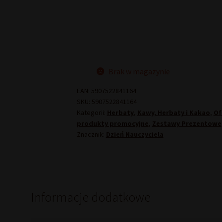
Brak w magazynie
EAN:
5907522841164
SKU:
5907522841164
Kategorii:
Herbaty
,
Kawy, Herbaty i Kakao
,
Of
produkty promocyjne
,
Zestawy Prezentowe
Znacznik:
Dzień Nauczyciela
Informacje dodatkowe