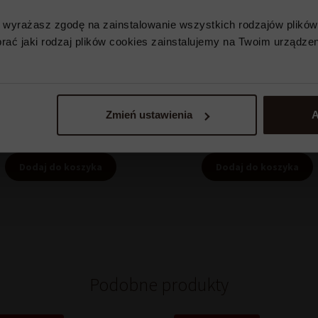
e wyrażasz zgodę na zainstalowanie wszystkich rodzajów plików
ać jaki rodzaj plików cookies zainstalujemy na Twoim urządzen
Zestaw pralin 220 g
109,90
zł
taw prezentowy w koszyku II
E.Wedel
158,60
zł
Zmień ustawienia
A
Dodaj do koszyka
Dodaj do koszyka
Podobne produkty