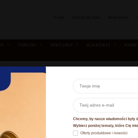
O nas
Oferta dla firm
Moje konto
DY
TORCIKI
SPECJAŁY
DLA DZIECI
HOME
aw Herbata i Żurawina w czekoladzie
Zestaw Herbata i 
czekoladzie
Chcemy, by nasze wiadomości były dl
Wybierz poniżej tematy, które Cię int
Oferty produktowe i nowości