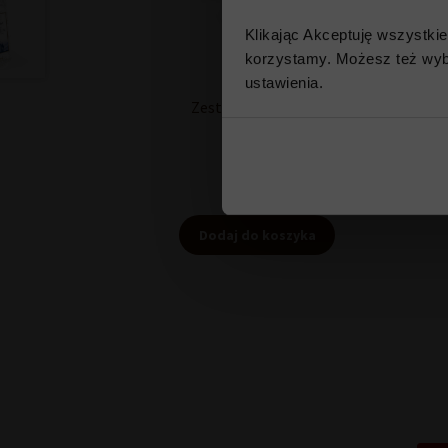
Klikając Akceptuję wszystki
korzystamy. Możesz też wybr
ustawienia.​
Zestaw pralin 150 g
Zes
109,90
zł
Dodaj do koszyka