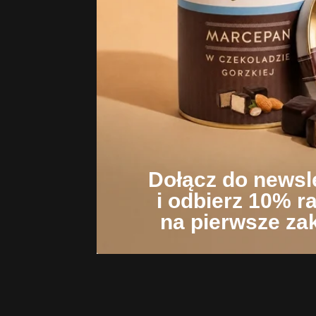
Dołącz do newsl
i odbierz 10% r
na pierwsze za