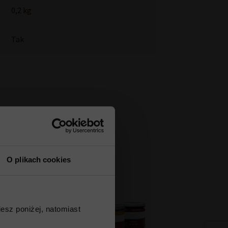
0,2 kg
Tak
W zestawie taniej
O plikach cookies
esz poniżej, natomiast