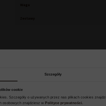
Waga
Zestawy
Inni kupowali również
ość
Szczegóły
 plików cookie
okies. Szczegóły o używanych przez nas plikach cookies znajdzi
ch osobowych znajdziesz w
Polityce prywatności.​