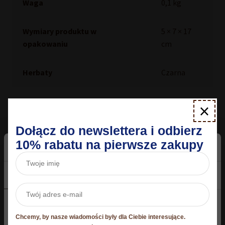
Waga
0,1 kg
Wymiary produktu w
5 × 7 × 17
opakowaniu
cm
Herbaty
Czarna
×
Inni kupowali również
Dołącz do newslettera i odbierz
10% rabatu na pierwsze zakupy
Zgoda
Szczegóły
O plikach cookies
Niniejsza strona korzysta z plików cookie
Chcemy, by nasze wiadomości były dla Ciebie interesujące.