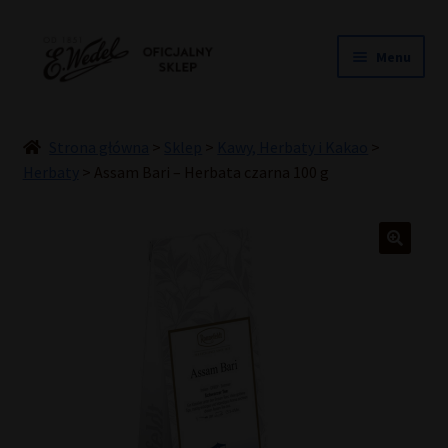
Przejdź
Przejdź
Menu
do
do
nawigacji
treści
NOWOŚCI
ŚLUB
Strona główna
>
Sklep
>
Kawy, Herbaty i Kakao
>
PRALINY
Herbaty
>
Assam Bari – Herbata czarna 100 g
CZEKOLADY
TORCIKI
SPECJAŁY
DLA DZIECI
HOME COOKING
INNE
PREZENTY
PROMOCJE DO -50%