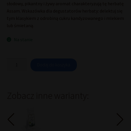
słodowy, pikantny i żywy aromat charakteryzują tę herbatę
Assam. Wskazówka dla degustatorów herbaty: delektuj się
tym klasykiem z odrobiną cukru kandyzowanego i mlekiem
lub śmietaną.
Na stanie
ilość
Dodaj do koszyka
Assam
Bari
-
Herbata
czarna
Zobacz inne warianty:
100
g