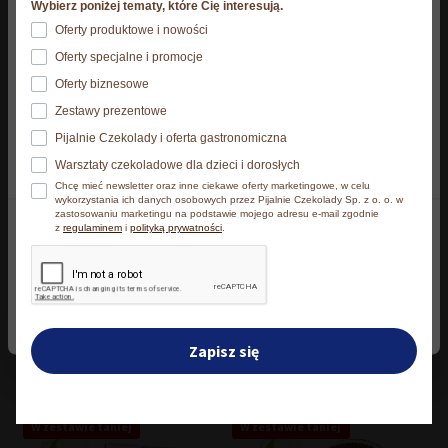
Strona korzysta z plików cookies. Szczegóły o
Wybierz poniżej tematy, które Cię interesują.
używanych przez nas plikach cookies znajdziesz
Oferty produktowe i nowości
Kawa ziarnista Lavazza
Kawa mielona Lavazza
poniżej, natomiast zasady przetwarzania danych
Oferty specjalne i promocje
osobowych znajdziesz w
Polityce prywatności.​
¡Tierra! Bio-Organic for
¡Tierra! Bio-Organic for
Oferty biznesowe
Planet 1 kg
Planet 180 g
Zestawy prezentowe
Klikając Akceptuję wszystkie wyrażasz zgodę na
139,90
zł
29,90
zł
Pijalnie Czekolady i oferta gastronomiczna
zainstalowanie wszystkich rodzajów plików cookies, z
Warsztaty czekoladowe dla dzieci i dorosłych
których korzystamy. Możesz też wybrać jaki rodzaj
Chcę mieć newsletter oraz inne ciekawe oferty marketingowe, w celu
Dodaj do koszyka
Dodaj do koszyka
plików cookies zainstalujemy na Twoim urządzeniu,
wykorzystania ich danych osobowych przez Pijalnie Czekolady Sp. z o. o. w
zastosowaniu marketingu na podstawie mojego adresu e-mail zgodnie
klikając Zmień ustawienia.​
z
regulaminem
i
polityką prywatności
.
Akceptuję wszystkie
Zmień ustawienia
Zapisz się
Podobne produkty
W zestawie taniej
W zestawie taniej