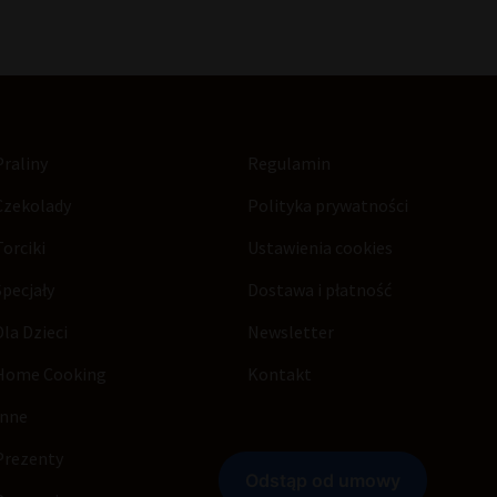
Praliny
Regulamin
Czekolady
Polityka prywatności
Torciki
Ustawienia cookies
Specjały
Dostawa i płatność
Dla Dzieci
Newsletter
Home Cooking
Kontakt
Inne
Prezenty