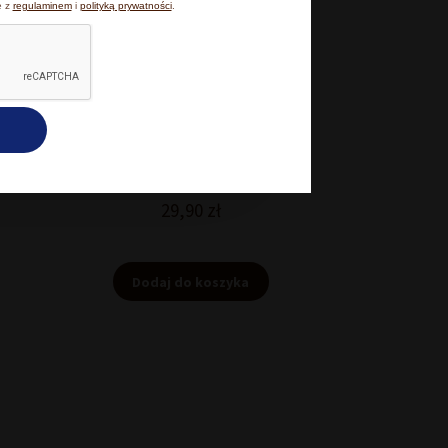
e z
regulaminem
i
polityką prywatności
.
kceptuję wszystkie
 100
Owoce w czekoladzie agrest 100 g
29,90
zł
Dodaj do koszyka