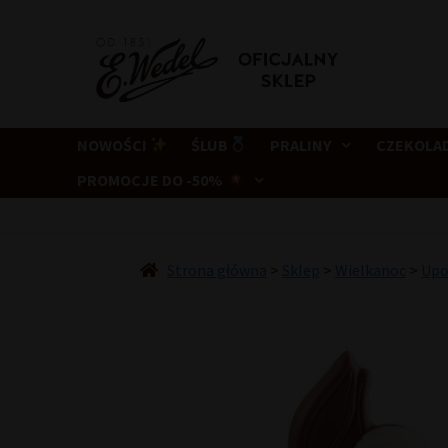
Przejdź
Przejdź
do
do
nawigacji
treści
NOWOŚCI
ŚLUB
PRALINY
CZEKOLA
PROMOCJE DO -50%
Strona główna
>
Sklep
>
Wielkanoc
>
Upo