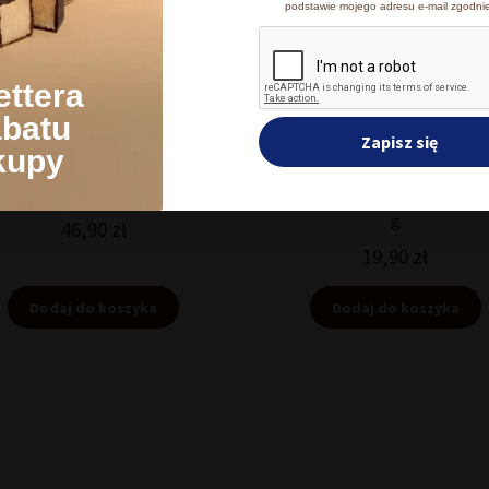
podstawie mojego adresu e-mail zgodni
Zmień ustawienia
A
ettera
abatu
Zapisz się
kupy
Słoń z czekolady 150 g
Śliwki w czekoladzie gorzkiej
g
46,90
zł
19,90
zł
Dodaj do koszyka
Dodaj do koszyka