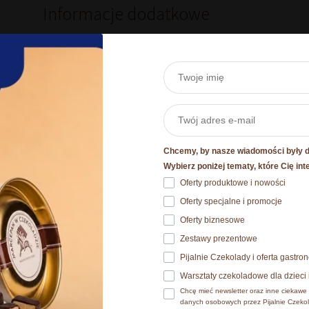
Informacje dodatkowe
Waga
Wymiary produktu w opakowaniu
Chcemy, by nasze wiadomości były dl
Szczegóły
Wybierz poniżej tematy, które Cię int
Oferty produktowe i nowości
 plików cookie
Oferty specjalne i promocje
Podobne produkty
okies. Szczegóły o używanych przez nas plikach cookies znajdzi
Oferty biznesowe
ch osobowych znajdziesz w
Polityce prywatności.​
Zestawy prezentowe
Pijalnie Czekolady i oferta gastr
e wyrażasz zgodę na zainstalowanie wszystkich rodzajów plików
Warsztaty czekoladowe dla dzieci 
ać jaki rodzaj plików cookies zainstalujemy na Twoim urządzen
Chcę mieć newsletter oraz inne ciekawe 
danych osobowych przez Pijalnie Czekol