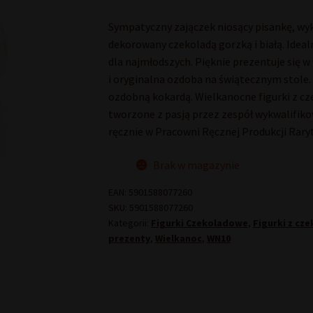
Sympatyczny zajączek niosący pisankę, wy
dekorowany czekoladą gorzką i białą. Ide
dla najmłodszych. Pięknie prezentuje się 
i oryginalna ozdoba na świątecznym stole
ozdobną kokardą. Wielkanocne figurki z cze
tworzone z pasją przez zespół wykwalifik
ręcznie w Pracowni Ręcznej Produkcji Raryt
Brak w magazynie
EAN:
5901588077260
SKU:
5901588077260
Kategorii:
Figurki Czekoladowe
,
Figurki z cz
prezenty
,
Wielkanoc
,
WN10