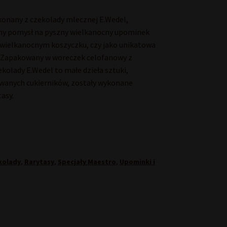
konany z czekolady mlecznej E.Wedel,
alny pomysł na pyszny wielkanocny upominek
w wielkanocnym koszyczku, czy jako unikatowa
. Zapakowany w woreczek celofanowy z
kolady E.Wedel to małe dzieła sztuki,
owanych cukierników, zostały wykonane
asy.
ekolady
,
Rarytasy
,
Specjały Maestro
,
Upominki i