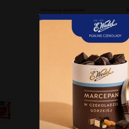
Informacje dodatkowe
Skład i wartości odżywcze
Opinie
Zgoda
Niniejsza strona korzysta z
Strona korzysta z plików co
zasady przetwarzania dany
Klikając Akceptuję wszystki
korzystamy. Możesz też wybr
ustawienia.​