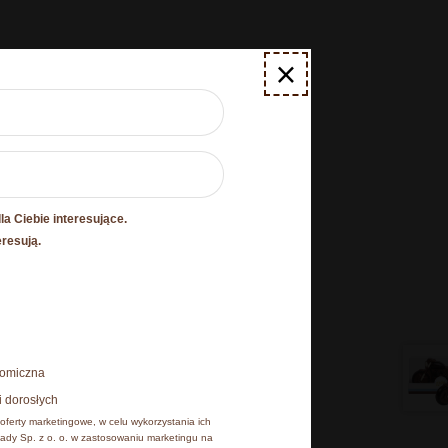
×
0,04 kg
7,2 × 4 × 18 cm
a Ciebie interesujące.
O plikach cookies
eresują.
esz poniżej, natomiast
onomiczna
 cookies, z których
i dorosłych
iu, klikając Zmień
oferty marketingowe, w celu wykorzystania ich
ady Sp. z o. o. w zastosowaniu marketingu na