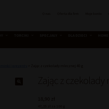
O nas
Oferta dla firm
Moje konto
DY
TORCIKI
SPECJAŁY
DLA DZIECI
HOME
minki i prezenty
>
Zając z czekolady mlecznej 40 g
Zając z czekolady 
18,90
zł
47,25 zł za 100 g