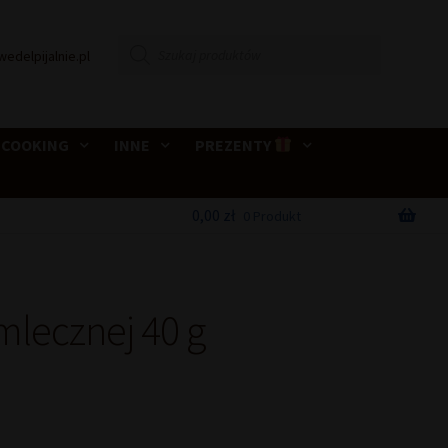
Wyszukiwarka
wedelpijalnie.pl
produktów
 COOKING
INNE
PREZENTY
0,00
zł
0 Produkt
mlecznej 40 g