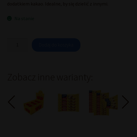
dodatkiem kakao. Idealne, by się dzielić z innymi.
Na stanie
ilość
Dodaj do koszyka
Wafle
Mini
Orzechowe
160
g
Zobacz inne warianty: