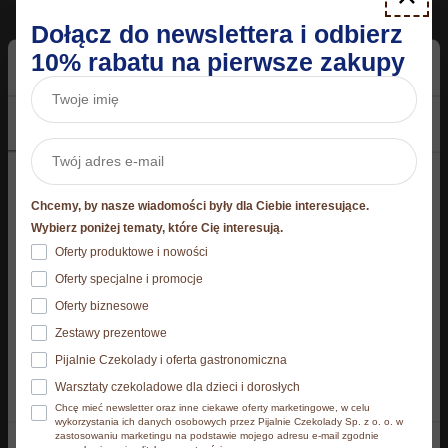
10,50
zł
E.Wedel
Dołącz do newslettera i odbierz
59,97
zł
10% rabatu na pierwsze zakupy
Dodaj do koszyka
Dodaj do koszyka
Zgoda
Szczegóły
O plikach cookies
Niniejsza strona korzysta z plików cookie
Chcemy, by nasze wiadomości były dla Ciebie interesujące.
Nowość
Strona korzysta z plików cookies. Szczegóły o
Wybierz poniżej tematy, które Cię interesują.
używanych przez nas plikach cookies znajdziesz
Oferty produktowe i nowości
poniżej, natomiast zasady przetwarzania danych
Oferty specjalne i promocje
osobowych znajdziesz w
Polityce prywatności.​
Oferty biznesowe
Zestawy prezentowe
Klikając Akceptuję wszystkie wyrażasz zgodę na
Pijalnie Czekolady i oferta gastronomiczna
zainstalowanie wszystkich rodzajów plików cookies, z
Warsztaty czekoladowe dla dzieci i dorosłych
których korzystamy. Możesz też wybrać jaki rodzaj
Chcę mieć newsletter oraz inne ciekawe oferty marketingowe, w celu
plików cookies zainstalujemy na Twoim urządzeniu,
wykorzystania ich danych osobowych przez Pijalnie Czekolady Sp. z o. o. w
Biszkopty Wedlove z
19 x Czekolada Nadziana
zastosowaniu marketingu na podstawie mojego adresu e-mail zgodnie
klikając Zmień ustawienia.​