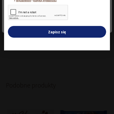
z
regulaminem
i
polityką prywatności
.
galaretką Malinowe 147 g
Deserowa z intensywnie
Akceptuję wszystkie
czekoladowym nadzieniem
10,50
zł
100 g
Zmień ustawienia
151,81
zł
Zapisz się
Dodaj do koszyka
Dodaj do koszyka
Podobne produkty