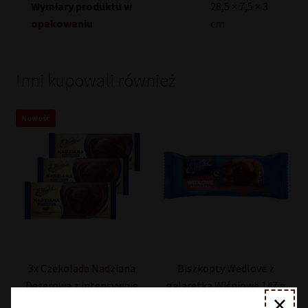
Wymiary produktu w
28,5 × 7,5 × 3
opakowaniu
cm
Inni kupowali również
Nowość
3x Czekolada Nadziana
Biszkopty Wedlove z
Deserowa z intensywnie
galaretką Wiśniowe 147 g
×
czekoladowym nadzieniem