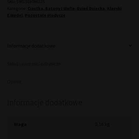
SKU:
5901588066325
Kategorie:
Ciastka, Batony I Wafle
,
Dzień Dziecka
,
Klasyki
E.Wedel
,
Pozostałe słodycze
Informacje dodatkowe
Skład i wartości odżywcze
Opinie
Informacje dodatkowe
Waga
0,16 kg