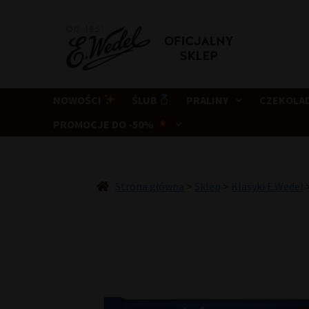
Przejdź
Przejdź
do
do
nawigacji
treści
NOWOŚCI
ŚLUB
PRALINY
CZEKOLA
PROMOCJE DO -50%
Strona główna
>
Sklep
>
Klasyki E.Wedel