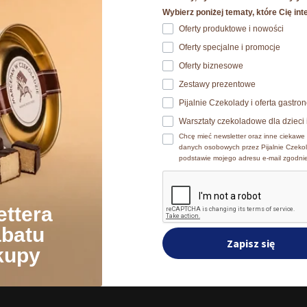
Wybierz poniżej tematy, które Cię int
Oferty produktowe i nowości
 plików cookie
Oferty specjalne i promocje
okies. Szczegóły o używanych przez nas plikach cookies znajdzi
Oferty biznesowe
ch osobowych znajdziesz w
Polityce prywatności.​
Zestawy prezentowe
Inni kupowali również
Pijalnie Czekolady i oferta gastr
e wyrażasz zgodę na zainstalowanie wszystkich rodzajów plików
Warsztaty czekoladowe dla dzieci 
ać jaki rodzaj plików cookies zainstalujemy na Twoim urządzen
Chcę mieć newsletter oraz inne ciekawe 
ość
danych osobowych przez Pijalnie Czekol
podstawie mojego adresu e-mail zgodni
Zmień ustawienia
A
ettera
abatu
Zapisz się
kupy