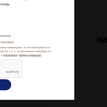
eresują.
esz poniżej, natomiast
onomiczna
 cookies, z których
i dorosłych
iu, klikając Zmień
oferty marketingowe, w celu wykorzystania ich
ady Sp. z o. o. w zastosowaniu marketingu na
e z
regulaminem
i
polityką prywatności
.
kceptuję wszystkie