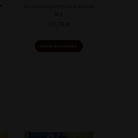
o®
22 x Czekolada Mleczna Klasyczna
90 g
175,78
zł
Dodaj do koszyka