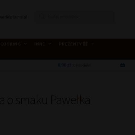
Wyszukiwarka
wedelpijalnie.pl
produktów
 COOKING
INNE
PREZENTY
0,00
zł
0 Produkt
a o smaku Pawełka