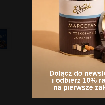
Opinie
Niniejsza strona korzysta z
Strona korzysta z plików co
zasady przetwarzania dany
Klikając Akceptuję wszystki
korzystamy. Możesz też wybr
Nowość
Now
ustawienia.​
Dołącz do newsl
i odbierz 10% r
na pierwsze za