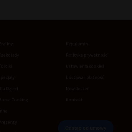
Praliny
Regulamin
Czekolady
Polityka prywatności
Torciki
Ustawienia cookies
Specjały
Dostawa i płatność
Dla Dzieci
Newsletter
Home Cooking
Kontakt
Inne
Prezenty