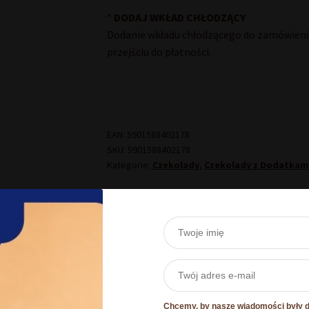
*
DODAJ WKŁAD CHŁODZĄCY
Dodanie wkładu chłodzącego do zamówienia
przejściu do płatności.
EAN:
5901588402178
SKU:
5901588402178
Kategorie:
Czekolady
,
Czekolady z Dodatkam
Informacje dodatkowe
Waga
0,
Chcemy, by nasze wiadomości były dl
Szczegóły