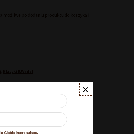
 możliwe po dodaniu produktu do koszyka i
i
,
Klasyki E.Wedel
×
1 kg
a Ciebie interesujące.
O plikach cookies