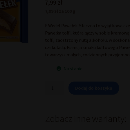
7,99
zł
7,99 zł za 100 g
E.Wedel Pawełek Mleczna to wyjątkowa cz
Pawełka toffi, która łączy w sobie kremową
toffi, zaostrzony nutą alkoholu, w doskon
czekoladą. Esencja smaku kultowego Pawełk
towarzysz małych, codziennych przyjemnośc
Na stanie
ilość
Dodaj do koszyka
Czekolada
mleczna
o
smaku
Pawełka
Zobacz inne warianty:
toffi
100
g