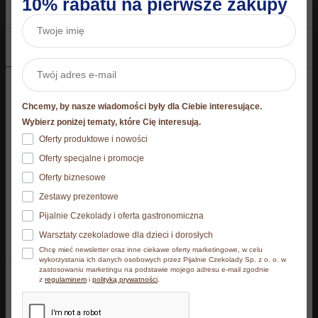
10% rabatu na pierwsze zakupy
Waga
0,235 kg
Wymiary produktu w
14,6 × 11 × 21,3
Zgoda
Szczegóły
O plikach cookies
opakowaniu
cm
Niniejsza strona korzysta z plików cookie
Chcemy, by nasze wiadomości były dla Ciebie interesujące.
Podobne produkty
Strona korzysta z plików cookies. Szczegóły o
Wybierz poniżej tematy, które Cię interesują.
używanych przez nas plikach cookies znajdziesz
Oferty produktowe i nowości
poniżej, natomiast zasady przetwarzania danych
W zestawie taniej
W zestawie taniej
Oferty specjalne i promocje
osobowych znajdziesz w
Polityce prywatności.​
Oferty biznesowe
Zestawy prezentowe
Klikając Akceptuję wszystkie wyrażasz zgodę na
Pijalnie Czekolady i oferta gastronomiczna
zainstalowanie wszystkich rodzajów plików cookies, z
Warsztaty czekoladowe dla dzieci i dorosłych
których korzystamy. Możesz też wybrać jaki rodzaj
Chcę mieć newsletter oraz inne ciekawe oferty marketingowe, w celu
plików cookies zainstalujemy na Twoim urządzeniu,
wykorzystania ich danych osobowych przez Pijalnie Czekolady Sp. z o. o. w
zastosowaniu marketingu na podstawie mojego adresu e-mail zgodnie
klikając Zmień ustawienia.​
z
regulaminem
i
polityką prywatności
.
Akceptuję wszystkie
Zestaw orzechów w
Zestaw 5 x Baton