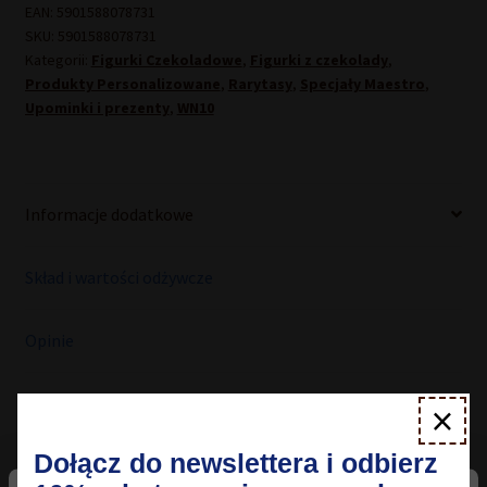
EAN:
5901588078731
SKU:
5901588078731
Kategorii:
Figurki Czekoladowe
,
Figurki z czekolady
,
Produkty Personalizowane
,
Rarytasy
,
Specjały Maestro
,
Upominki i prezenty
,
WN10
Informacje dodatkowe
Skład i wartości odżywcze
Opinie
×
Informacje dodatkowe
Dołącz do newslettera i odbierz