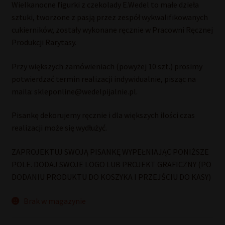
Wielkanocne figurki z czekolady E.Wedel to małe dzieła
sztuki, tworzone z pasją przez zespół wykwalifikowanych
cukierników, zostały wykonane ręcznie w Pracowni Ręcznej
Produkcji Rarytasy.
Przy większych zamówieniach (powyżej 10 szt.) prosimy
potwierdzać termin realizacji indywidualnie, pisząc na
maila: skleponline@wedelpijalnie.pl.
Pisankę dekorujemy ręcznie i dla większych ilości czas
realizacji może się wydłużyć.
ZAPROJEKTUJ SWOJĄ PISANKĘ WYPEŁNIAJĄC PONIŻSZE
POLE. DODAJ SWOJE LOGO LUB PROJEKT GRAFICZNY (PO
DODANIU PRODUKTU DO KOSZYKA I PRZEJŚCIU DO KASY)
Brak w magazynie