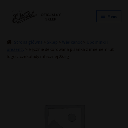
Przejdź
Przejdź
Menu
do
do
nawigacji
treści
NOWOŚCI
ŚLUB
Strona główna
>
Sklep
>
Wielkanoc
>
Upominki i
PRALINY
prezenty
>
Ręcznie dekorowana pisanka z imieniem lub
logo z czekolady mlecznej 235 g
CZEKOLADY
TORCIKI
SPECJAŁY
DLA DZIECI
HOME COOKING
INNE
PREZENTY
PROMOCJE DO -50%