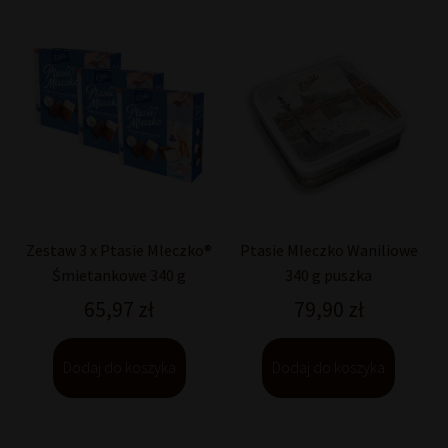
Zestaw 3 x Ptasie Mleczko®
Ptasie Mleczko Waniliowe
Śmietankowe 340 g
340 g puszka
65,97
zł
79,90
zł
Dodaj do koszyka
Dodaj do koszyka