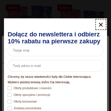
Nowość
Nowość
×
Dołącz do newslettera i odbierz
10% rabatu na pierwsze zakupy
Zgoda
Szczegóły
O plikach cookies
Ptasie Mleczko zestaw do
Ptasie mleczko zestaw
mrożenia 5 x 340g
nowości 3 smaki
Niniejsza strona korzysta z plików cookie
109,95
zł
65,97
zł
Chcemy, by nasze wiadomości były dla Ciebie interesujące.
Strona korzysta z plików cookies. Szczegóły o
Wybierz poniżej tematy, które Cię interesują.
używanych przez nas plikach cookies znajdziesz
Oferty produktowe i nowości
Dodaj do koszyka
Dodaj do koszyka
poniżej, natomiast zasady przetwarzania danych
Oferty specjalne i promocje
osobowych znajdziesz w
Polityce prywatności.​
Oferty biznesowe
Zestawy prezentowe