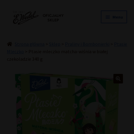
Przejdź
Przejdź
Menu
do
do
nawigacji
treści
NOWOŚCI
ŚLUB
Strona główna
>
Sklep
>
Praliny i Bombonierki
>
Ptasie
PRALINY
Mleczko
>
Ptasie mleczko matcha-wiśnia w białej
czekoladzie 340 g
CZEKOLADY
TORCIKI
SPECJAŁY
DLA DZIECI
HOME COOKING
INNE
PREZENTY
PROMOCJE DO -50%