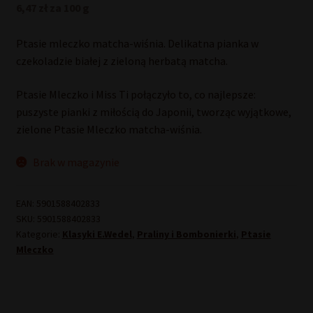
6,47 zł za 100 g
Ptasie mleczko matcha-wiśnia. Delikatna pianka w
czekoladzie białej z zieloną herbatą matcha.
Ptasie Mleczko i Miss Ti połączyło to, co najlepsze:
puszyste pianki z miłością do Japonii, tworząc wyjątkowe,
zielone Ptasie Mleczko matcha-wiśnia.
Brak w magazynie
EAN:
5901588402833
SKU:
5901588402833
Kategorie:
Klasyki E.Wedel
,
Praliny i Bombonierki
,
Ptasie
Mleczko