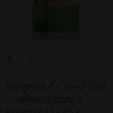
Morgentau® – Joy of Tea®
– Herbata zielona z
kwiatami 15 x 2,5 g