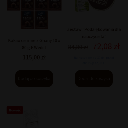
Zestaw "Podziękowania dla
nauczyciela"
Kakao ciemne z Ghany 10 x
72,08
zł
Pierwotna
Ak
84,80
zł
80 g E.Wedel
cena
ce
115,00
zł
Najniższa cena z 30 dni przed
wynosiła:
wyn
obniżką: 72,08 zł
84,80 zł.
72,
Dodaj do koszyka
Dodaj do koszyka
Nowość