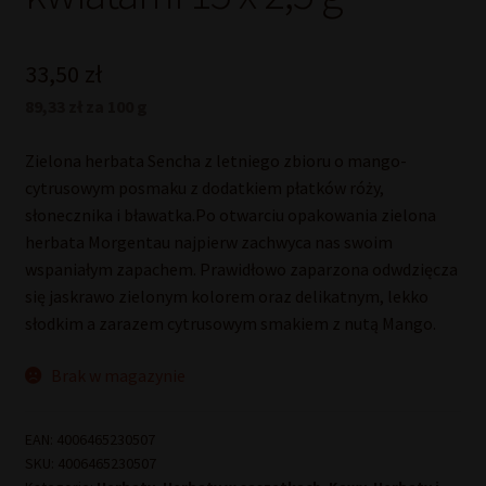
33,50
zł
89,33 zł za 100 g
Zielona herbata Sencha z letniego zbioru o mango-
cytrusowym posmaku z dodatkiem płatków róży,
słonecznika i bławatka.Po otwarciu opakowania zielona
herbata Morgentau najpierw zachwyca nas swoim
wspaniałym zapachem. Prawidłowo zaparzona odwdzięcza
się jaskrawo zielonym kolorem oraz delikatnym, lekko
słodkim a zarazem cytrusowym smakiem z nutą Mango.
Brak w magazynie
EAN:
4006465230507
SKU:
4006465230507