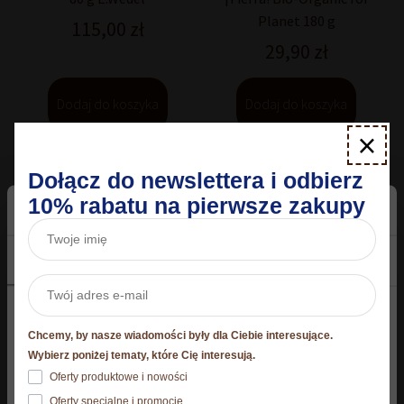
Planet 180 g
115,00
zł
29,90
zł
Dodaj do koszyka
Dodaj do koszyka
×
Dołącz do newslettera i odbierz
10% rabatu na pierwsze zakupy
W zestawie taniej
Zgoda
Szczegóły
O plikach cookies
Niniejsza strona korzysta z plików cookie
Chcemy, by nasze wiadomości były dla Ciebie interesujące.
Strona korzysta z plików cookies. Szczegóły o
Wybierz poniżej tematy, które Cię interesują.
Zestaw "Podziękowania dla
używanych przez nas plikach cookies znajdziesz
Oferty produktowe i nowości
nauczyciela"
poniżej, natomiast zasady przetwarzania danych
Kawa ziarnista Lavazza
Oferty specjalne i promocje