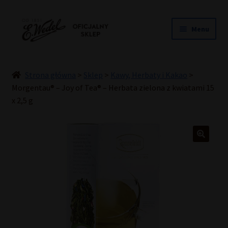
Przejdź
Przejdź
Menu
do
do
nawigacji
treści
NOWOŚCI
ŚLUB
Strona główna
>
Sklep
>
Kawy, Herbaty i Kakao
>
PRALINY
Morgentau® – Joy of Tea® – Herbata zielona z kwiatami 15
x 2,5 g
CZEKOLADY
TORCIKI
SPECJAŁY
DLA DZIECI
HOME COOKING
INNE
PREZENTY
PROMOCJE DO -50%