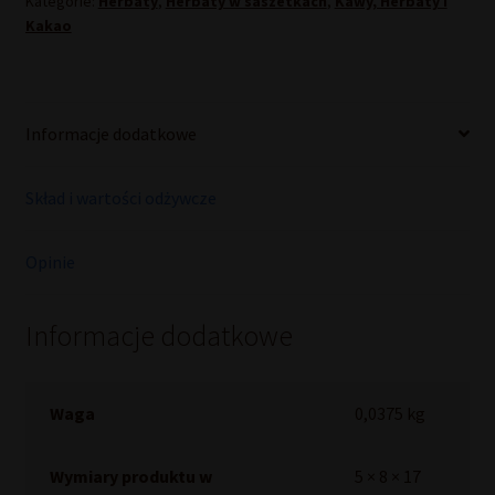
Kategorie:
Herbaty
,
Herbaty w saszetkach
,
Kawy, Herbaty i
Kakao
Informacje dodatkowe
Skład i wartości odżywcze
Opinie
Informacje dodatkowe
Waga
0,0375 kg
Wymiary produktu w
5 × 8 × 17