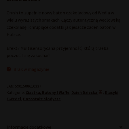
Crush to zupełnie nowy baton czekoladowy od Wedla w
wielu wyrazistych smakach. Łączy autentyczną wedlowską
czekoladę i chrupiące dodatki jak jeszcze żaden baton w
Polsce.
Efekt? Multisensoryczna przyjemność, którą trzeba
poczuć. I się zakochać!
Brak w magazynie
EAN:
5901588610337
Kategorie:
Ciastka, Batony I Wafle
,
Dzień Dziecka
,
Klasyki
E.Wedel
,
Pozostałe słodycze
Informacje dodatkowe