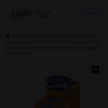
Przejdź
Przejdź
Menu
do
do
nawigacji
treści
NOWOŚCI
ŚLUB
Strona główna
>
Sklep
>
Pozostałe słodycze
>
Ciastka,
PRALINY
Batony I Wafle
>
E. Wedel Crush Baton z czekolady białej
karmelowej z karmelizowanymi orzeszkami arachidowymi
CZEKOLADY
zestaw 25x 25 g
TORCIKI
SPECJAŁY
DLA DZIECI
HOME COOKING
INNE
PREZENTY
PROMOCJE DO -50%