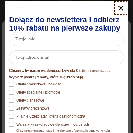
×
Dołącz do newslettera i odbierz
10% rabatu na pierwsze zakupy
24 x Wafle Mini Orzechowe
160 g
10 x Wafle Mini Orzechowe
Zgoda
Szczegóły
O plikach cookies
285,60
zł
160 g
119,00
zł
Niniejsza strona korzysta z plików cookie
Chcemy, by nasze wiadomości były dla Ciebie interesujące.
Strona korzysta z plików cookies. Szczegóły o
Wybierz poniżej tematy, które Cię interesują.
Dodaj do koszyka
Dodaj do koszyka
używanych przez nas plikach cookies znajdziesz
Oferty produktowe i nowości
poniżej, natomiast zasady przetwarzania danych
Oferty specjalne i promocje
osobowych znajdziesz w
Polityce prywatności.​
Oferty biznesowe
Zestawy prezentowe
Klikając Akceptuję wszystkie wyrażasz zgodę na
Pijalnie Czekolady i oferta gastronomiczna
zainstalowanie wszystkich rodzajów plików cookies, z
Warsztaty czekoladowe dla dzieci i dorosłych
których korzystamy. Możesz też wybrać jaki rodzaj
Chcę mieć newsletter oraz inne ciekawe oferty marketingowe, w celu