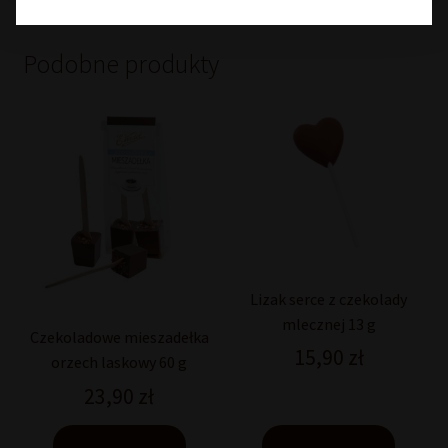
Podobne produkty
Lizak serce z czekolady
mlecznej 13 g
Czekoladowe mieszadełka
15,90
zł
orzech laskowy 60 g
23,90
zł