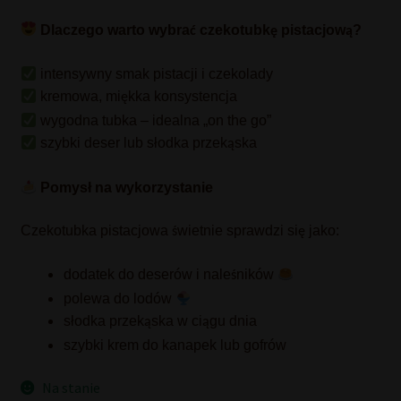
Dlaczego warto wybra
czekotubk
pistacjow
?
ć
ę
ą
intensywny smak pistacji i czekolady
kremowa, mi
kka konsystencja
ę
wygodna tubka – idealna „on the go”
szybki deser lub słodka przek
ska
ą
Pomysł na wykorzystanie
Czekotubka pistacjowa
wietnie sprawdzi si
jako:
ś
ę
dodatek do deserów i nale
ników
ś
polewa do lodów
słodka przek
ska w ci
gu dnia
ą
ą
szybki krem do kanapek lub gofrów
Na stanie