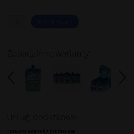
ilość
Dodaj do koszyka
Czekotubka
krem
pistacjowy
E.Wedel
1kg
Zobacz inne warianty:
(20
x
50g)
Usługi dodatkowe
*
DOŁĄCZ KARTKĘ Z ŻYCZENIAMI