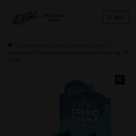
Przejdź
Przejdź
Menu
do
do
nawigacji
treści
NOWOŚCI
ŚLUB
Strona główna
>
Sklep
>
Upominki dla Dzieci
>
PRALINY
Czekotubki
>
Czekotubka krem pistacjowy E.Wedel 1kg (20
x 50g)
CZEKOLADY
TORCIKI
SPECJAŁY
DLA DZIECI
HOME COOKING
INNE
PREZENTY
PROMOCJE DO -50%