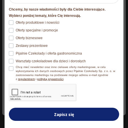
Niniejsza strona korzysta z plików cookie
Chcemy, by nasze wiadomości były dla Ciebie interesujące.
Strona korzysta z plików cookies. Szczegóły o
Wybierz poniżej tematy, które Cię interesują.
używanych przez nas plikach cookies znajdziesz
Oferty produktowe i nowości
Informacje dodatkowe
poniżej, natomiast zasady przetwarzania danych
Oferty specjalne i promocje
osobowych znajdziesz w
Polityce prywatności.​
Oferty biznesowe
Skład i wartości odżywcze
Zestawy prezentowe
Klikając Akceptuję wszystkie wyrażasz zgodę na
Pijalnie Czekolady i oferta gastronomiczna
zainstalowanie wszystkich rodzajów plików cookies, z
Opinie
Warsztaty czekoladowe dla dzieci i dorosłych
których korzystamy. Możesz też wybrać jaki rodzaj
Chcę mieć newsletter oraz inne ciekawe oferty marketingowe, w celu
plików cookies zainstalujemy na Twoim urządzeniu,
wykorzystania ich danych osobowych przez Pijalnie Czekolady Sp. z o. o. w
zastosowaniu marketingu na podstawie mojego adresu e-mail zgodnie
klikając Zmień ustawienia.​
Informacje dodatkowe
z
regulaminem
i
polityką prywatności
.
Akceptuję wszystkie
Waga
1 kg
Zmień ustawienia
Zapisz się
Wymiary produktu w
16 × 16 × 14,3
opakowaniu
cm