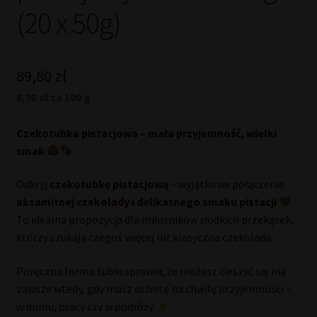
(20 x 50g)
89,80
zł
8,98 zł za 100 g
Czekotubka pistacjowa – mała przyjemność, wielki
smak
Odkryj
czekotubkę pistacjową
– wyjątkowe połączenie
aksamitnej czekolady i delikatnego smaku pistacji
To idealna propozycja dla miłośników słodkich przekąsek,
którzy szukają czegoś więcej niż klasyczna czekolada.
Poręczna forma tubki sprawia, że możesz cieszyć się nią
zawsze wtedy, gdy masz ochotę na chwilę przyjemności –
w domu, pracy czy w podróży