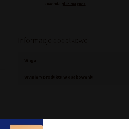
Znacznik:
plus magnez
Informacje dodatkowe
Waga
Wymiary produktu w opakowaniu
Inni kupowali również