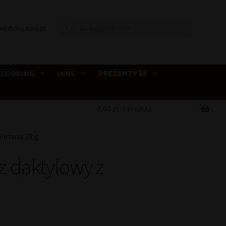
Wyszukiwarka
wedelpijalnie.pl
produktów
 COOKING
INNE
PREZENTY
0,00
zł
0 Produkt
linami 28 g
 daktylowy z