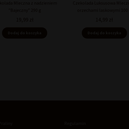
kolada Mleczna z nadzieniem
Czekolada Luksusowa Mlecz
"Bajeczny” 290 g
orzechami laskowymi 100
19,99
zł
14,99
zł
Dodaj do koszyka
Dodaj do koszyka
Praliny
Regulamin