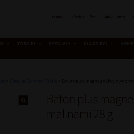
O nas
Oferta dla firm
Moje konto
DY
TORCIKI
SPECJAŁY
DLA DZIECI
HOME
cze
>
Ciastka, Batony I Wafle
>
Baton plus magnez daktylowy z ma
Baton plus magnez
malinami 28 g