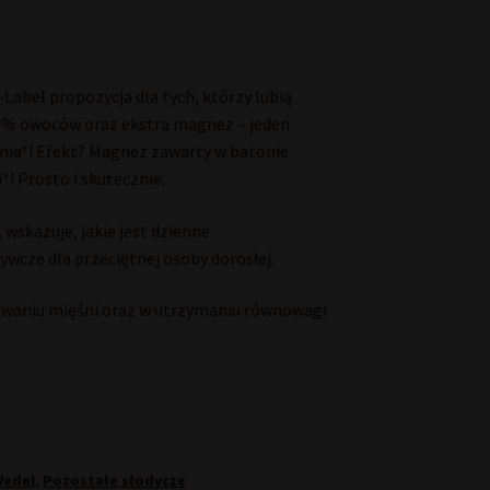
abel propozycja dla tych, którzy lubią
92 % owoców oraz ekstra magnez – jeden
ia*! Efekt? Magnez zawarty w batonie
! Prosto i skutecznie.
 wskazuje, jakie jest dzienne
ywcze dla przeciętnej osoby dorosłej.
aniu mięśni oraz w utrzymaniu równowagi
Wedel
,
Pozostałe słodycze