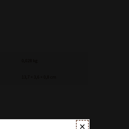
0,028 kg
13,7 × 3,6 × 0,8 cm
×