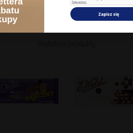
ettera
abatu
Zapisz się
kupy
Podobne produkty