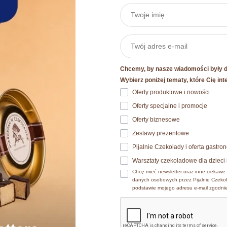
ość
Chcemy, by nasze wiadomości były dl
Szczegóły
Wybierz poniżej tematy, które Cię int
Oferty produktowe i nowości
 plików cookie
Oferty specjalne i promocje
okies. Szczegóły o używanych przez nas plikach cookies znajdzi
Oferty biznesowe
ch osobowych znajdziesz w
Polityce prywatności.​
Zestawy prezentowe
Pijalnie Czekolady i oferta gastr
x Baton Bajeczny orzechowo
Biszkopty Wedlove z galare
e wyrażasz zgodę na zainstalowanie wszystkich rodzajów plików
Warsztaty czekoladowe dla dzieci 
arachidowy E.Wedel
Malinowe 147 g
ać jaki rodzaj plików cookies zainstalujemy na Twoim urządzen
Chcę mieć newsletter oraz inne ciekawe 
41,88
zł
10,50
zł
danych osobowych przez Pijalnie Czekol
podstawie mojego adresu e-mail zgodni
Dodaj do koszyka
Dodaj do koszyka
Zmień ustawienia
A