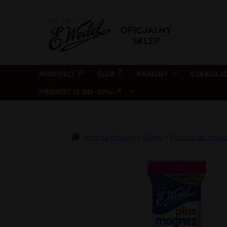
Przejdź
Przejdź
do
do
nawigacji
treści
NOWOŚCI
ŚLUB
PRALINY
CZEKOLA
PROMOCJE DO -50%
Strona główna
>
Sklep
>
Pozostałe słody