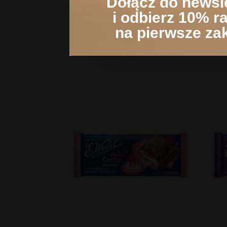
Dołącz do newsl
i odbierz 10% r
na pierwsze za