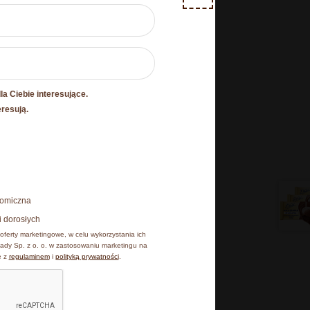
Nowość
a Ciebie interesujące.
O plikach cookies
eresują.
esz poniżej, natomiast
25 x E. Wedel Crush Baton z
onomiczna
tką
czekolady białej karmelowej z
 cookies, z których
i dorosłych
karmelizowanymi orzeszkami
iu, klikając Zmień
oferty marketingowe, w celu wykorzystania ich
arachidowymi 25 g
ady Sp. z o. o. w zastosowaniu marketingu na
e z
regulaminem
i
polityką prywatności
.
87,25
zł
Dodaj do koszyka
kceptuję wszystkie