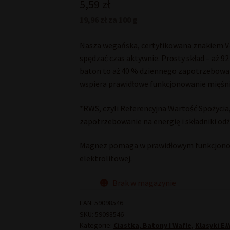
5,59
zł
19,96 zł za 100 g
Nasza wegańska, certyfikowana znakiem V-L
spędzać czas aktywnie. Prosty skład – aż 
baton to aż 40 % dziennego zapotrzebowan
wspiera prawidłowe funkcjonowanie mięśni*
*RWS, czyli Referencyjna Wartość Spożycia,
zapotrzebowanie na energię i składniki odż
Magnez pomaga w prawidłowym funkcjonow
elektrolitowej.
Brak w magazynie
EAN:
59098546
SKU:
59098546
Kategorie:
Ciastka, Batony I Wafle
,
Klasyki E.