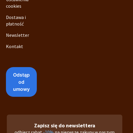
cookies
Zestawy prezentowe
Pijalnie Czekolady i oferta gastronomiczna
Dostawa i
Warsztaty czekoladowe dla dzieci i dorosłych
płatność
Chcę mieć newsletter oraz inne ciekawe oferty marketingowe, w celu
wykorzystania ich danych osobowych przez Pijalnie Czekolady Sp. z o. o. w
Newsletter
zastosowaniu marketingu na podstawie mojego adresu e-mail zgodnie
z
regulaminem
i
polityką prywatności
.
Kontakt
Zapisz się
Zapisz się do newslettera
odbierz rabat
-10%
na pierwsze zakupy w naszym