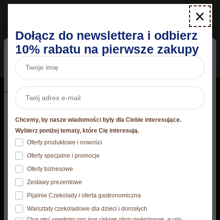
×
Dołącz do newslettera i odbierz
10% rabatu na pierwsze zakupy
Wyświetlanie jednego wyniku
Zgoda
Szczegóły
O plikach cookies
Praliny
Czekolady
Niniejsza strona korzysta z plików cookie
Chcemy, by nasze wiadomości były dla Ciebie interesujące.
Torciki
Strona korzysta z plików cookies. Szczegóły o
Wybierz poniżej tematy, które Cię interesują.
używanych przez nas plikach cookies znajdziesz
Oferty produktowe i nowości
Specjały
poniżej, natomiast zasady przetwarzania danych
Oferty specjalne i promocje
osobowych znajdziesz w
Polityce prywatności.​
Dla Dzieci
Oferty biznesowe
Zestawy prezentowe
Home
Klikając Akceptuję wszystkie wyrażasz zgodę na
Cooking
Pijalnie Czekolady i oferta gastronomiczna
zainstalowanie wszystkich rodzajów plików cookies, z
Warsztaty czekoladowe dla dzieci i dorosłych
których korzystamy. Możesz też wybrać jaki rodzaj
Inne
Chcę mieć newsletter oraz inne ciekawe oferty marketingowe, w celu