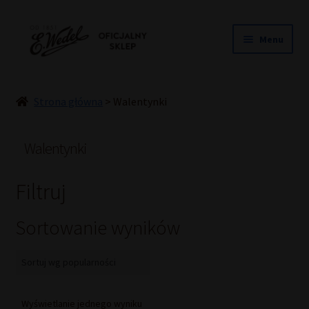
Przejdź
Przejdź
Menu
do
do
nawigacji
treści
NOWOŚCI
ŚLUB
Strona główna
>
Walentynki
PRALINY
CZEKOLADY
Walentynki
TORCIKI
SPECJAŁY
Filtruj
DLA DZIECI
Sortowanie wyników
HOME COOKING
INNE
PREZENTY
PROMOCJE DO -50%
Wyświetlanie jednego wyniku