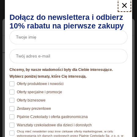
×
Dołącz do newslettera i odbierz
10% rabatu na pierwsze zakupy
Zgoda
Szczegóły
O plikach cookies
Torcik Wedlowski®
Niniejsza strona korzysta z plików cookie
10 x Baryłki Classic 200 g
okazjonalny "Kochanej
Chcemy, by nasze wiadomości były dla Ciebie interesujące.
Mamie" 250 g
239,90
zł
Strona korzysta z plików cookies. Szczegóły o
Wybierz poniżej tematy, które Cię interesują.
używanych przez nas plikach cookies znajdziesz
54,90
zł
Oferty produktowe i nowości
poniżej, natomiast zasady przetwarzania danych
Oferty specjalne i promocje
osobowych znajdziesz w
Polityce prywatności.​
Oferty biznesowe
Dodaj do koszyka
Dodaj do koszyka
Zestawy prezentowe
Klikając Akceptuję wszystkie wyrażasz zgodę na
Pijalnie Czekolady i oferta gastronomiczna
zainstalowanie wszystkich rodzajów plików cookies, z
Warsztaty czekoladowe dla dzieci i dorosłych
których korzystamy. Możesz też wybrać jaki rodzaj
Chcę mieć newsletter oraz inne ciekawe oferty marketingowe, w celu
plików cookies zainstalujemy na Twoim urządzeniu,
wykorzystania ich danych osobowych przez Pijalnie Czekolady Sp. z o. o. w