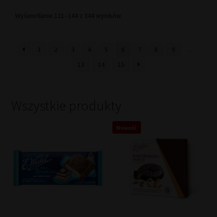
Posortowane
Wyświetlanie 121–144 z 344 wyników
według
popularności
1
2
3
4
5
6
7
8
9
…
13
14
15
Wszystkie produkty
Nowość