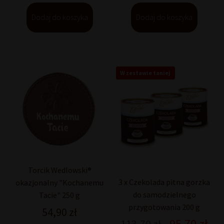
Dodaj do koszyka
Dodaj do koszyka
W zestawie taniej
Torcik Wedlowski®
3 x Czekolada pitna gorzka
okazjonalny "Kochanemu
do samodzielnego
Tacie" 250 g
przygotowania 200 g
54,90
zł
95,70
zł
Pierwotna
Akt