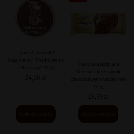
Torcik Wedlowski®
okazjonalny "Pozdrowienia
Czekolada Nadziana
z Warszawy" 250 g
Mleczna z intensywnie
54,90
zł
czekoladowym nadzieniem
287 g
19,99
zł
Dodaj do koszyka
Dodaj do koszyka