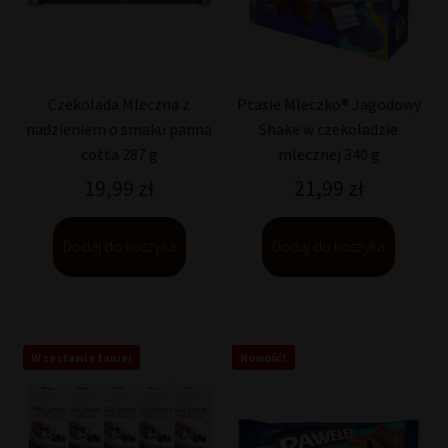
Czekolada Mleczna z
Ptasie Mleczko® Jagodowy
nadzieniem o smaku panna
Shake w czekoladzie
cotta 287 g
mlecznej 340 g
19,99
zł
21,99
zł
Dodaj do koszyka
Dodaj do koszyka
W zestawie taniej
Nowość!