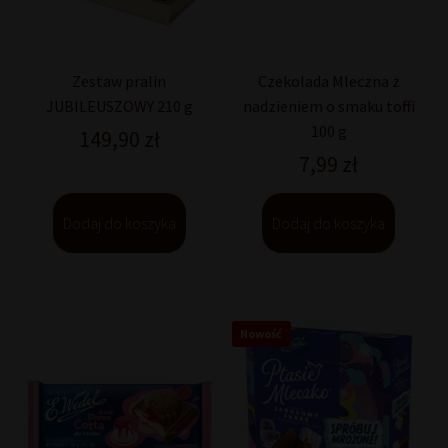
Zestaw pralin
Czekolada Mleczna z
JUBILEUSZOWY 210 g
nadzieniem o smaku toffi
100 g
149,90
zł
7,99
zł
Dodaj do koszyka
Dodaj do koszyka
Nowość