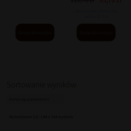
113,70
zł
cena
ce
Najniższa cena z 30 dni przed
wynosiła:
wyn
obniżką: 95,70 zł
113,70 zł.
95,
Dodaj do koszyka
Dodaj do koszyka
Sortowanie wyników
Posortowane
Wyświetlanie 121–144 z 344 wyników
według
popularności