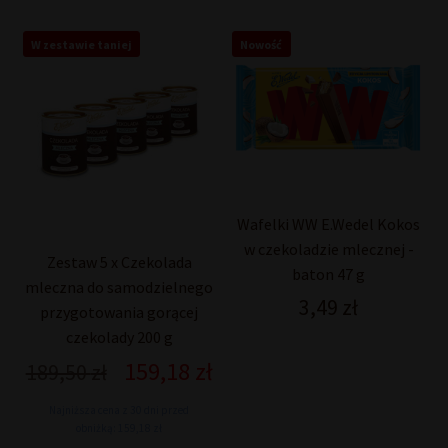
W zestawie taniej
Nowość
Wafelki WW E.Wedel Kokos
w czekoladzie mlecznej -
Zestaw 5 x Czekolada
baton 47 g
mleczna do samodzielnego
3,49
zł
przygotowania gorącej
czekolady 200 g
159,18
zł
Pierwotna
Aktualna
189,50
zł
cena
cena
Najniższa cena z 30 dni przed
wynosiła:
wynosi:
obniżką: 159,18 zł
189,50 zł.
159,18 zł.