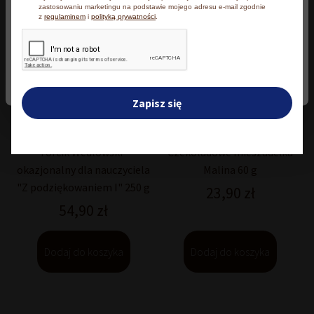
zastosowaniu marketingu na podstawie mojego adresu e-mail zgodnie
klikając Zmień ustawienia.​
z
regulaminem
i
polityką prywatności
.
Akceptuję wszystkie
Zmień ustawienia
Zapisz się
Torcik Wedlowski®
Czekoladowe mieszadełka
okazjonalny dla nauczyciela
Malina 60 g
"Z podziękowaniem I" 250 g
23,90
zł
54,90
zł
Dodaj do koszyka
Dodaj do koszyka