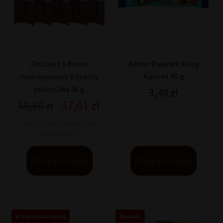
Zestaw 5 x Baton
Baton Pawełek Słony
marcepanowy z czarną
Karmel 45 g
porzeczką 26 g
3,49
zł
37,61
zł
Pierwotna
Aktualna
59,50
zł
cena
cena
Najniższa cena z 30 dni przed
wynosiła:
wynosi:
obniżką: 37,61 zł
59,50 zł.
37,61 zł.
Dodaj do koszyka
Dodaj do koszyka
W zestawie taniej
Nowość