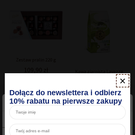
Zestaw pralin 220 g
109,90
zł
Kawa ziarnista Lavazza
×
¡Tierra! Bio-Organic for
Planet 1 kg
Dołącz do newslettera i odbierz
139,90
zł
10% rabatu na pierwsze zakupy
Dodaj do koszyka
Dodaj do koszyka
Zgoda
Szczegóły
O plikach cookies