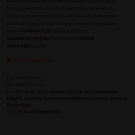
wyselekcjonowanej mieszanki eksperci Lavazza łączą
brazylijskie ziarna Arabiki dla uzyskania treściwości i
słodyczy, z ziarnami Robusty z Afryki i Azji Południowo-
Wschodniej dla uzyskania intensywnych i ciepłych nut
kakao.
KOMPOZYCJA:
Arabica, Robusta
CHARAKTERYSTYKA:
Czekolada
STOPIEŃ
WYPALENIA:
Średni
Brak w magazynie
EAN:
5907522841119
SKU:
5907522841119
Kategorii:
Kawy
,
Kawy, Herbaty i Kakao
,
Oferta specjalna
E.Wedel
,
Prezenty
,
Zestawy i produkty promocyjne
,
Zestawy
Prezentowe
Znacznik:
Dzień Nauczyciela