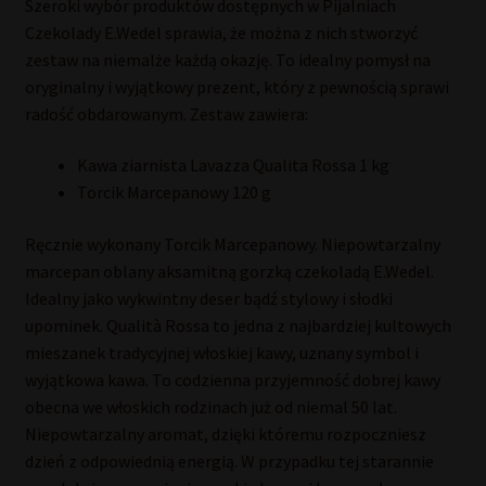
Szeroki wybór produktów dostępnych w Pijalniach
112,80 zł.
97,02 zł.
Czekolady E.Wedel sprawia, że można z nich stworzyć
zestaw na niemalże każdą okazję. To idealny pomysł na
oryginalny i wyjątkowy prezent, który z pewnością sprawi
radość obdarowanym. Zestaw zawiera:
Kawa ziarnista Lavazza Qualita Rossa 1 kg
Torcik Marcepanowy 120 g
Ręcznie wykonany Torcik Marcepanowy. Niepowtarzalny
marcepan oblany aksamitną gorzką czekoladą E.Wedel.
Idealny jako wykwintny deser bądź stylowy i słodki
upominek. Qualità Rossa to jedna z najbardziej kultowych
mieszanek tradycyjnej włoskiej kawy, uznany symbol i
wyjątkowa kawa. To codzienna przyjemność dobrej kawy
obecna we włoskich rodzinach już od niemal 50 lat.
Niepowtarzalny aromat, dzięki któremu rozpoczniesz
dzień z odpowiednią energią. W przypadku tej starannie