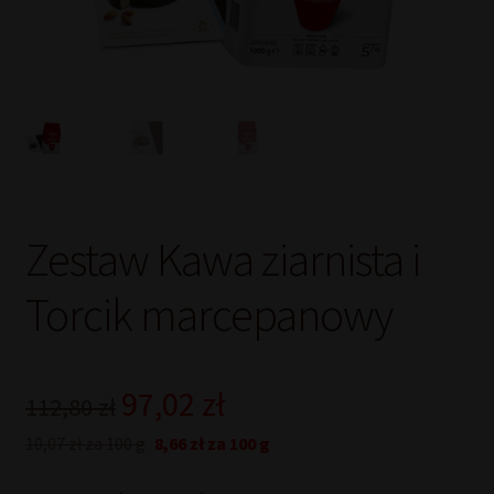
Zestaw Kawa ziarnista i
Torcik marcepanowy
Pierwotna
Aktualna
97,02
zł
112,80
zł
cena
cena
10,07 zł za 100 g
8,66 zł za 100 g
wynosiła:
wynosi: