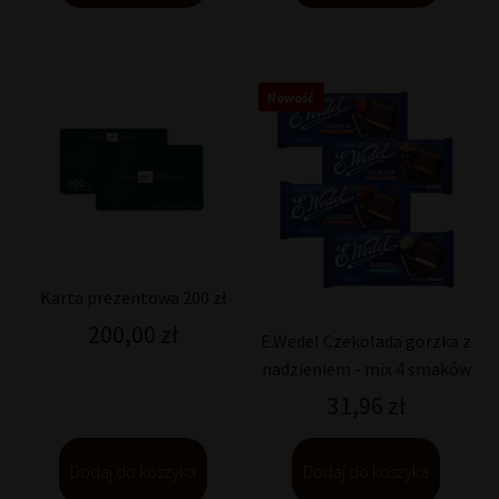
Nowość
Karta prezentowa 200 zł
200,00
zł
E.Wedel Czekolada gorzka z
nadzieniem - mix 4 smaków
31,96
zł
Dodaj do koszyka
Dodaj do koszyka