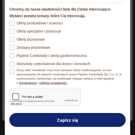
Niniejsza strona korzysta z plików cookie
Chcemy, by nasze wiadomości były dla Ciebie interesujące.
Strona korzysta z plików cookies. Szczegóły o
Wybierz poniżej tematy, które Cię interesują.
używanych przez nas plikach cookies znajdziesz
Oferty produktowe i nowości
poniżej, natomiast zasady przetwarzania danych
Oferty specjalne i promocje
osobowych znajdziesz w
Polityce prywatności.​
Oferty biznesowe
Zestawy prezentowe
Klikając Akceptuję wszystkie wyrażasz zgodę na
Pijalnie Czekolady i oferta gastronomiczna
zainstalowanie wszystkich rodzajów plików cookies, z
Warsztaty czekoladowe dla dzieci i dorosłych
których korzystamy. Możesz też wybrać jaki rodzaj
Chcę mieć newsletter oraz inne ciekawe oferty marketingowe, w celu
plików cookies zainstalujemy na Twoim urządzeniu,
wykorzystania ich danych osobowych przez Pijalnie Czekolady Sp. z o. o. w
Zestaw pralin 150 g
zastosowaniu marketingu na podstawie mojego adresu e-mail zgodnie
klikając Zmień ustawienia.​
z
regulaminem
i
polityką prywatności
.
109,90
zł
Akceptuję wszystkie
Dodaj do koszyka
Zmień ustawienia
Zapisz się