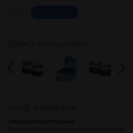
ilość
Dodaj do koszyka
Pomarańcza
z
imbirem
200
g
Zobacz inne warianty:
Usługi dodatkowe
*
DOŁĄCZ KARTKĘ Z ŻYCZENIAMI
Dołączenie kartki okazjonalnej do zamówienia możliwe po