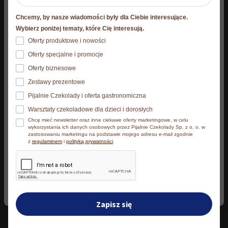
Niniejsza strona korzysta z plików cookie
Chcemy, by nasze wiadomości były dla Ciebie interesujące.
Czekolada gorzka do
Strona korzysta z plików cookies. Szczegóły o
Wybierz poniżej tematy, które Cię interesują.
Czekotubka krem
samodzielnego
używanych przez nas plikach cookies znajdziesz
Oferty produktowe i nowości
pistacjowy E.Wedel 1kg (20 x
przygotowania gorącej
poniżej, natomiast zasady przetwarzania danych
50g)
Oferty specjalne i promocje
czekolady 200 g
osobowych znajdziesz w
Polityce prywatności.​
Oferty biznesowe
89,80
zł
37,90
zł
Zestawy prezentowe
Klikając Akceptuję wszystkie wyrażasz zgodę na
Pijalnie Czekolady i oferta gastronomiczna
zainstalowanie wszystkich rodzajów plików cookies, z
Dodaj do koszyka
Dodaj do koszyka
Warsztaty czekoladowe dla dzieci i dorosłych
których korzystamy. Możesz też wybrać jaki rodzaj
Chcę mieć newsletter oraz inne ciekawe oferty marketingowe, w celu
plików cookies zainstalujemy na Twoim urządzeniu,
wykorzystania ich danych osobowych przez Pijalnie Czekolady Sp. z o. o. w
zastosowaniu marketingu na podstawie mojego adresu e-mail zgodnie
klikając Zmień ustawienia.​
z
regulaminem
i
polityką prywatności
.
Akceptuję wszystkie
Zmień ustawienia
Zapisz się