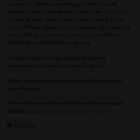
czy powideł. Zachwyca swoim wyjątkowym smakiem.
Świetnie sprawdzi się w domowej kuchni jako oryginalny
dodatek do ciast, deserów, lodów, naleśników, gofrów i
innych słodkości. Rewelacyjnie komponuje się z czekoladą
pitną. Smakuje wyśmienicie w połączeniu z sernikiem.
Koniecznie spróbuj z herbatą i cytryną!
Kultowy dodatek wzbogacający smak deserów
serwowanych w Pijalniach Czekolady E.Wedel.
Zobacz jeszcze inne nasze przetwory: maliny na winie,
wiśnie na winie.
Kulinarne inspiracje i przepisy na czekoladowe wypieki
znajdziesz na:
wedelpijalnie.pl/przepisy-maestro
Na stanie