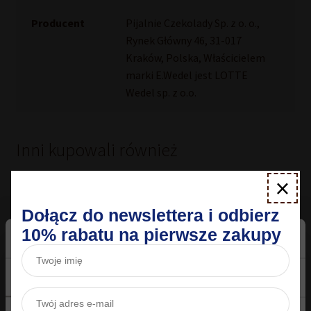
Producent
Pijalnie Czekolady Sp. z o. o.,
Rynek Główny 46, 31-017
Kraków, Polska, Właścicielem
marki E.Wedel jest LOTTE
Wedel sp. z o.o.
Inni kupowali również
×
Nowość
Dołącz do newslettera i odbierz
10% rabatu na pierwsze zakupy
Zgoda
Szczegóły
O plikach cookies