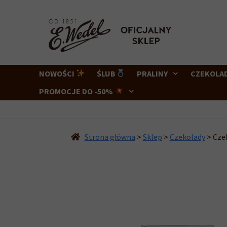
Przejdź
Przejdź
do
do
nawigacji
treści
NOWOŚCI
ŚLUB
PRALINY
CZEKOLA
PROMOCJE DO -50%
Strona główna
>
Sklep
>
Czekolady
>
Cze