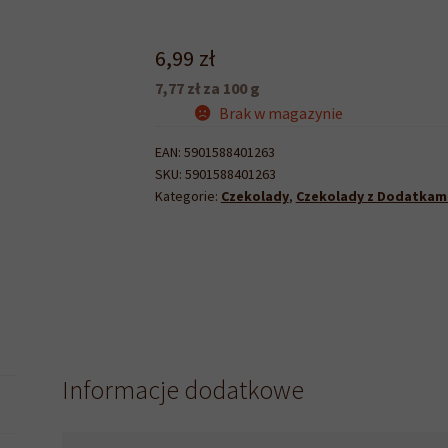
6,99
zł
7,77 zł za 100 g
Brak w magazynie
EAN:
5901588401263
SKU:
5901588401263
Kategorie:
Czekolady
,
Czekolady z Dodatkam
Informacje dodatkowe