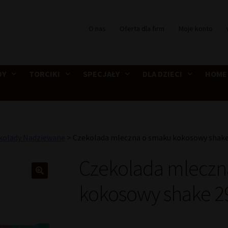
O nas
Oferta dla firm
Moje konto
DY
TORCIKI
SPECJAŁY
DLA DZIECI
HOME
kolady Nadziewane
>
Czekolada mleczna o smaku kokosowy shake 
Czekolada mleczn
kokosowy shake 29