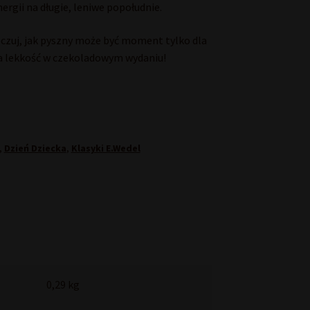
nergii na długie, leniwe popołudnie.
poczuj, jak pyszny może być moment tylko dla
a lekkość w czekoladowym wydaniu!
,
Dzień Dziecka
,
Klasyki E.Wedel
0,29 kg