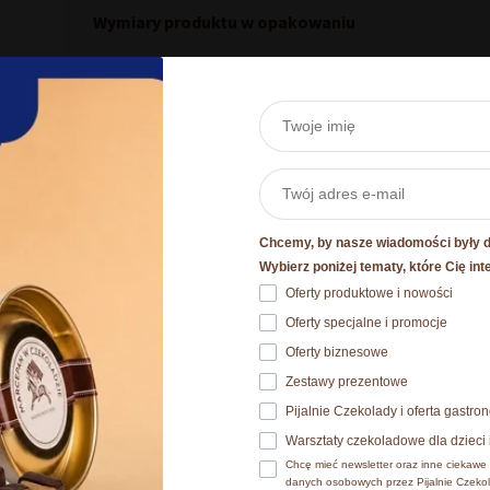
Wymiary produktu w opakowaniu
Inni kupowali również
Chcemy, by nasze wiadomości były dl
Szczegóły
Wybierz poniżej tematy, które Cię int
Oferty produktowe i nowości
 plików cookie
Oferty specjalne i promocje
okies. Szczegóły o używanych przez nas plikach cookies znajdzi
Oferty biznesowe
ch osobowych znajdziesz w
Polityce prywatności.​
Zestawy prezentowe
Pijalnie Czekolady i oferta gastr
e wyrażasz zgodę na zainstalowanie wszystkich rodzajów plików
Warsztaty czekoladowe dla dzieci 
ać jaki rodzaj plików cookies zainstalujemy na Twoim urządzen
Chcę mieć newsletter oraz inne ciekawe 
danych osobowych przez Pijalnie Czekol