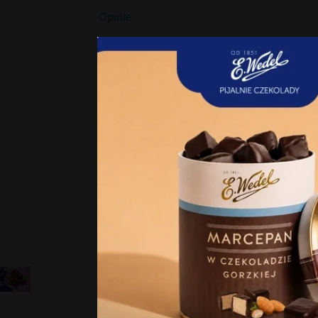
Opinie
Zgoda
Niniejsza strona korzysta z
Strona korzysta z plików co
zasady przetwarzania dany
Klikając Akceptuję wszystki
korzystamy. Możesz też wybr
12 x Czekolada Nadziana
ustawienia.​
Deserowa z intensywnie