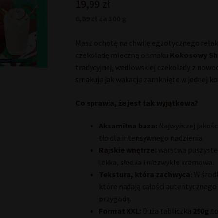
19,99
zł
6,89 zł za 100 g
Masz ochotę na chwilę egzotycznego relak
czekoladę mleczną o smaku
Kokosowy Sh
tradycyjnej, wedlowskiej czekolady z no
smakuje jak wakacje zamknięte w jednej ko
Co sprawia, że jest tak wyjątkowa?
Aksamitna baza:
Najwyższej jakośc
tło dla intensywnego nadzienia.
Rajskie wnętrze:
warstwa puszyste
lekka, słodka i niezwykle kremowa.
Tekstura, która zachwyca:
W środk
które nadają całości autentycznego c
przygodą.
Format XXL:
Duża tabliczka
290g
to