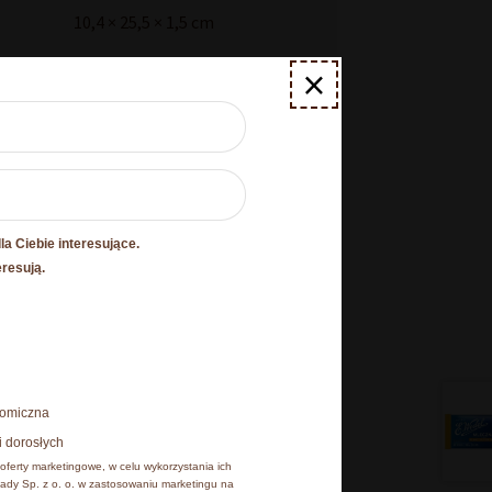
10,4 × 25,5 × 1,5 cm
×
a Ciebie interesujące.
O plikach cookies
eresują.
esz poniżej, natomiast
onomiczna
 cookies, z których
i dorosłych
iu, klikając Zmień
oferty marketingowe, w celu wykorzystania ich
ady Sp. z o. o. w zastosowaniu marketingu na