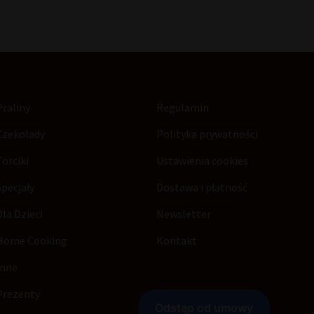
Praliny
Regulamin
Czekolady
Polityka prywatności
Torciki
Ustawienia cookies
Specjały
Dostawa i płatność
Dla Dzieci
Newsletter
Home Cooking
Kontakt
Inne
Prezenty