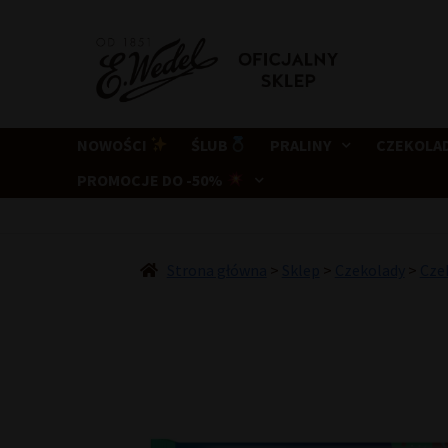
Przejdź
Przejdź
do
do
nawigacji
treści
NOWOŚCI
ŚLUB
PRALINY
CZEKOLA
PROMOCJE DO -50%
Strona główna
>
Sklep
>
Czekolady
>
Cze