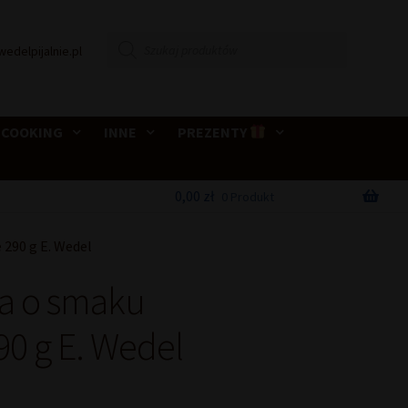
Wyszukiwarka
wedelpijalnie.pl
produktów
 COOKING
INNE
PREZENTY
0,00
zł
0 Produkt
290 g E. Wedel
a o smaku
0 g E. Wedel