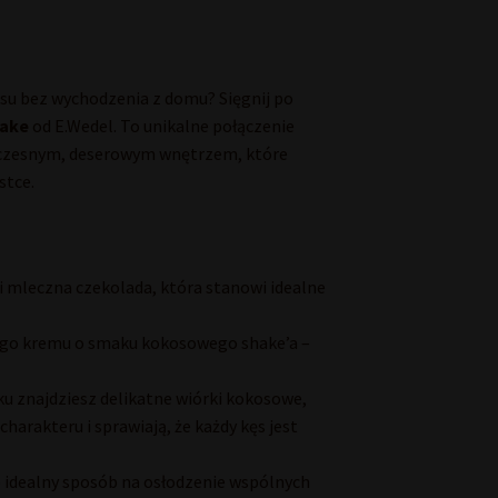
su bez wychodzenia z domu? Sięgnij po
ake
od E.Wedel. To unikalne połączenie
woczesnym, deserowym wnętrzem, które
stce.
i mleczna czekolada, która stanowi idealne
go kremu o smaku kokosowego shake’a –
u znajdziesz delikatne wiórki kokosowe,
harakteru i sprawiają, że każdy kęs jest
 idealny sposób na osłodzenie wspólnych