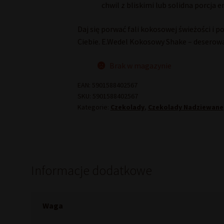
chwil z bliskimi lub solidna porcja e
Daj się porwać fali kokosowej świeżości i 
Ciebie. E.Wedel Kokosowy Shake – deserow
Brak w magazynie
EAN:
5901588402567
SKU:
5901588402567
Kategorie:
Czekolady
,
Czekolady Nadziewane
Informacje dodatkowe
Waga