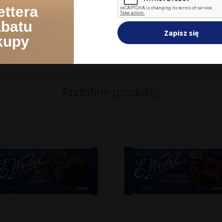
Zmień ustawienia
A
ettera
Dodaj do koszyka
Dodaj do koszyka
abatu
Zapisz się
kupy
Podobne produkty