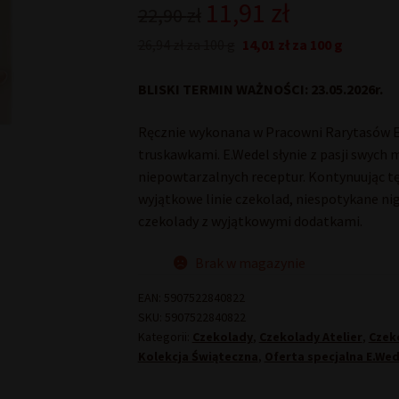
Pierwotna
Aktualna
11,91
zł
22,90
zł
cena
cena
26,94 zł za 100 g
14,01 zł za 100 g
wynosiła:
wynosi:
BLISKI TERMIN WAŻNOŚCI: 23.05.2026r.
22,90 zł.
11,91 zł.
Ręcznie wykonana w Pracowni Rarytasów E.
truskawkami. E.Wedel słynie z pasji swych 
niepowtarzalnych receptur. Kontynuując tę
wyjątkowe linie czekolad, niespotykane nigd
czekolady z wyjątkowymi dodatkami.
Brak w magazynie
EAN:
5907522840822
SKU:
5907522840822
Kategorii:
Czekolady
,
Czekolady Atelier
,
Czek
Kolekcja Świąteczna
,
Oferta specjalna E.Wed