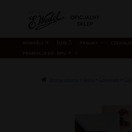
Przejdź
Przejdź
do
do
nawigacji
treści
NOWOŚCI
ŚLUB
PRALINY
CZEKOLA
PROMOCJE DO -50%
Strona główna
>
Sklep
>
Czekolady
>
Czek