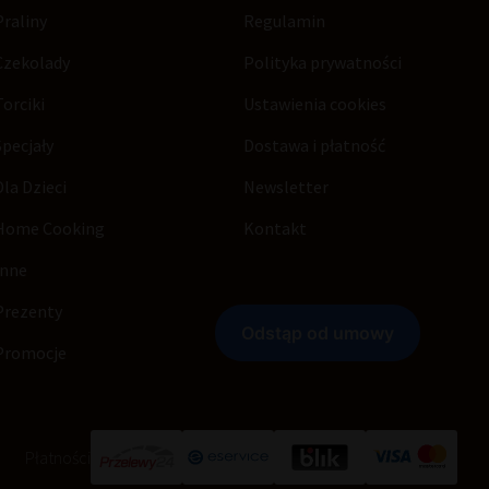
Praliny
Regulamin
Czekolady
Polityka prywatności
Torciki
Ustawienia cookies
Specjały
Dostawa i płatność
Dla Dzieci
Newsletter
Home Cooking
Kontakt
Inne
Prezenty
Promocje
Płatności