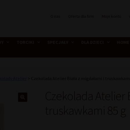
O nas
Oferta dla firm
Moje konto
DY
TORCIKI
SPECJAŁY
DLA DZIECI
HOME
olady Atelier
>
Czekolada Atelier Biała z migdałami i truskawkami
Czekolada Atelier 
truskawkami 85 g