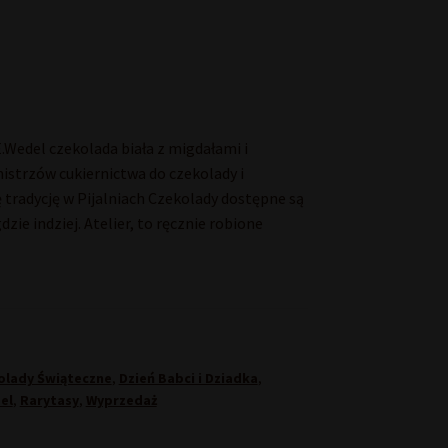
Wedel czekolada biała z migdałami i
mistrzów cukiernictwa do czekolady i
 tradycję w Pijalniach Czekolady dostępne są
zie indziej. Atelier, to ręcznie robione
olady Świąteczne
,
Dzień Babci i Dziadka
,
el
,
Rarytasy
,
Wyprzedaż