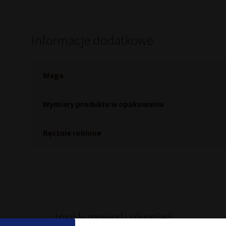
Informacje dodatkowe
Waga
Wymiary produktu w opakowaniu
Ręcznie robione
Inni kupowali również