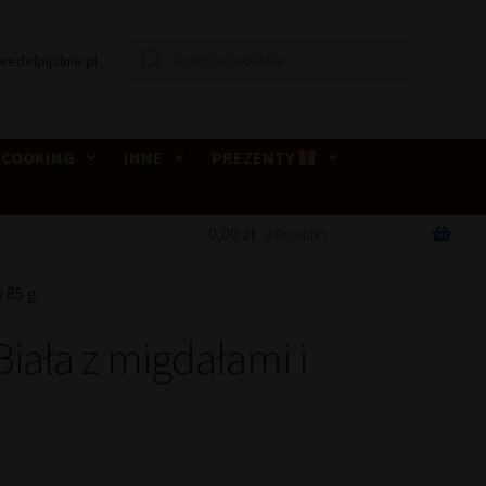
Wyszukiwarka
wedelpijalnie.pl
produktów
 COOKING
INNE
PREZENTY
0,00
zł
0 Produkt
 85 g
Biała z migdałami i