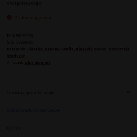
energetycznego.
Brak w magazynie
EAN:
59098539
SKU:
59098539
Kategorie:
Ciastka, Batony I Wafle
,
Klasyki E.Wedel
,
Pozostałe
słodycze
Znacznik:
plus magnez
Informacje dodatkowe
Skład i wartości odżywcze
Opinie