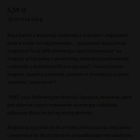
5,59
zł
23,29 zł za 100 g
Nasz baton z mlecznej czekolady z wiśniami i migdałami
kryje w sobie coś wyjątkowego… wyjątkowo dużą porcję
magnezu! To aż 30% dziennego zapotrzebowania* na
magnez w batoniku z aksamitnej, delikatnej wedlowskiej
czekolady z dodatkami! Brzmi pysznie? I funkcjonalnie –
magnez zawarty w batonie pomoże ci zmniejszyć uczucie
znużenia i zmęczenia*!
*RWS, czyli Referencyjna Wartość Spożycia, wskazuje, jakie
jest dzienne zapotrzebowanie na energię i składniki
odżywcze dla przeciętnej osoby dorosłej.
Magnez przyczynia się do zmniejszenia uczucia zmęczenia
i znużenia oraz do utrzymania prawidłowego metabolizmu