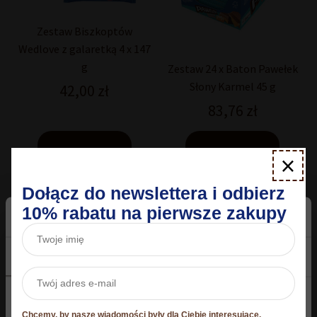
Zestaw Biszkoptów
Wedlove z galaretką 4 x 147
g
Zestaw 24 x Baton Pawełek
Słony Karmel 45 g
42,00
zł
83,76
zł
Dodaj do koszyka
Dodaj do koszyka
×
Dołącz do newslettera i odbierz
10% rabatu na pierwsze zakupy
Zgoda
Szczegóły
O plikach cookies
Niniejsza strona korzysta z plików cookie
Chcemy, by nasze wiadomości były dla Ciebie interesujące.