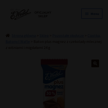
Przejdź
Przejdź
Menu
do
do
nawigacji
treści
NOWOŚCI
ŚLUB
Strona główna
>
Sklep
>
Pozostałe słodycze
>
Ciastka,
PRALINY
Batony I Wafle
>
Baton plus magnez z czekolady mlecznej
z wiśniami i migdałami 24 g
CZEKOLADY
TORCIKI
SPECJAŁY
DLA DZIECI
HOME COOKING
INNE
PREZENTY
PROMOCJE DO -50%