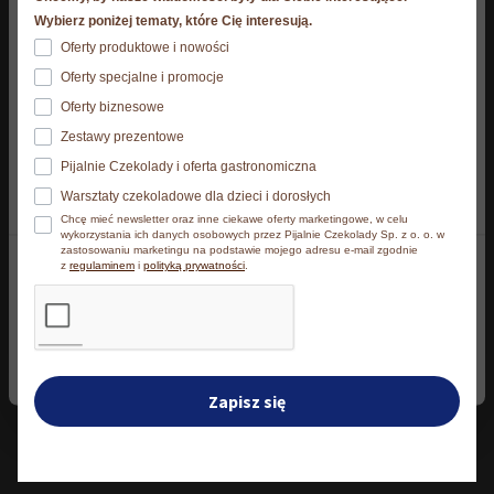
Strona korzysta z plików cookies. Szczegóły o
Wybierz poniżej tematy, które Cię interesują.
używanych przez nas plikach cookies znajdziesz
Oferty produktowe i nowości
24 x Wafelki WW E.Wedel
poniżej, natomiast zasady przetwarzania danych
Oferty specjalne i promocje
Kokos w czekoladzie
osobowych znajdziesz w
Polityce prywatności.​
Zestaw 24 x Baton Pawełek
Oferty biznesowe
mlecznej - baton 47 g
Advocat 45 g
Zestawy prezentowe
83,76
zł
Klikając Akceptuję wszystkie wyrażasz zgodę na
83,76
zł
Pijalnie Czekolady i oferta gastronomiczna
zainstalowanie wszystkich rodzajów plików cookies, z
Warsztaty czekoladowe dla dzieci i dorosłych
których korzystamy. Możesz też wybrać jaki rodzaj
Chcę mieć newsletter oraz inne ciekawe oferty marketingowe, w celu
plików cookies zainstalujemy na Twoim urządzeniu,
Dodaj do koszyka
Dodaj do koszyka
wykorzystania ich danych osobowych przez Pijalnie Czekolady Sp. z o. o. w
zastosowaniu marketingu na podstawie mojego adresu e-mail zgodnie
klikając Zmień ustawienia.​
z
regulaminem
i
polityką prywatności
.
Akceptuję wszystkie
Zmień ustawienia
Zapisz się
Podobne produkty