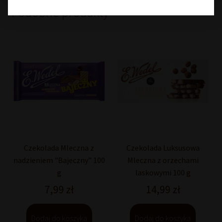
Podobne produkty
Czekolada Mleczna z
Czekolada Luksusowa
nadzieniem "Bajeczny” 100
Mleczna z orzechami
g
laskowymi 100 g
7,99
zł
14,99
zł
Dodaj do koszyka
Dodaj do koszyka