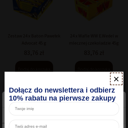
Zestaw 24 x Baton Pawełek
24 x Wafle WW E.Wedel w
Advocat 45 g
mlecznej czekoladzie 45g
83,76
zł
83,76
zł
Dodaj do koszyka
Dodaj do koszyka
×
Dołącz do newslettera i odbierz
10% rabatu na pierwsze zakupy
Zgoda
Szczegóły
O plikach cookies