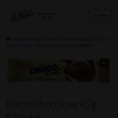
Przejdź
Przejdź
Menu
do
do
nawigacji
treści
NOWOŚCI
ŚLUB
Strona główna
>
Sklep
>
Pozostałe słodycze
>
Ciastka,
PRALINY
Batony I Wafle
>
Baton Chocolove 45 g E.Wedel
CZEKOLADY
TORCIKI
SPECJAŁY
DLA DZIECI
HOME COOKING
INNE
Baton Chocolove 45 g
PREZENTY
E.Wedel
PROMOCJE DO -50%