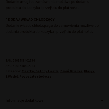
Dodanie usługi do zamówienia możliwe po dodaniu
produktu do koszyka i przejściu do płatności.
*
DODAJ WKŁAD CHŁODZĄCY
Dodanie wkładu chłodzącego do zamówienia możliwe po
dodaniu produktu do koszyka i przejściu do płatności.
EAN:
5901588402734
SKU:
5901588402734
Kategorie:
Ciastka, Batony I Wafle
,
Dzień Dziecka
,
Klasyki
E.Wedel
,
Pozostałe słodycze
Informacje dodatkowe