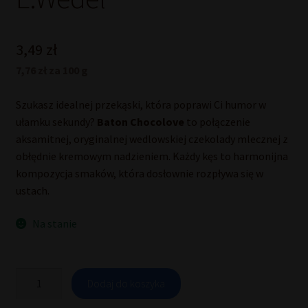
3,49
zł
7,76 zł za 100 g
Szukasz idealnej przekąski, która poprawi Ci humor w
ułamku sekundy?
Baton Chocolove
to połączenie
aksamitnej, oryginalnej wedlowskiej czekolady mlecznej z
obłędnie kremowym nadzieniem. Każdy kęs to harmonijna
kompozycja smaków, która dosłownie rozpływa się w
ustach.
Na stanie
ilość
Dodaj do koszyka
Baton
Chocolove