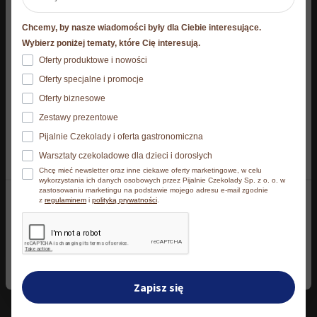
Niniejsza strona korzysta z plików cookie
Chcemy, by nasze wiadomości były dla Ciebie interesujące.
Strona korzysta z plików cookies. Szczegóły o
Wybierz poniżej tematy, które Cię interesują.
używanych przez nas plikach cookies znajdziesz
Oferty produktowe i nowości
poniżej, natomiast zasady przetwarzania danych
Oferty specjalne i promocje
24 x Wafelki WW E.Wedel
Baton marcepanowy z
osobowych znajdziesz w
Polityce prywatności.​
Oferty biznesowe
SAKURA Kwiat Wiśni w
nugatem 28 g
Zestawy prezentowe
6,19
zł
czekoladzie mlecznej -
Pierwotna
Akt
Klikając Akceptuję wszystkie wyrażasz zgodę na
11,90
zł
Pijalnie Czekolady i oferta gastronomiczna
baton 47 g
zainstalowanie wszystkich rodzajów plików cookies, z
cena
cen
Warsztaty czekoladowe dla dzieci i dorosłych
Najniższa cena z 30 dni przed
których korzystamy. Możesz też wybrać jaki rodzaj
wynosiła:
wyn
83,76
zł
obniżką: 11,90 zł
Chcę mieć newsletter oraz inne ciekawe oferty marketingowe, w celu
plików cookies zainstalujemy na Twoim urządzeniu,
11,90 zł.
6,19
wykorzystania ich danych osobowych przez Pijalnie Czekolady Sp. z o. o. w
zastosowaniu marketingu na podstawie mojego adresu e-mail zgodnie
klikając Zmień ustawienia.​
z
regulaminem
i
polityką prywatności
.
Dodaj do koszyka
Dodaj do koszyka
Akceptuję wszystkie
Zmień ustawienia
Zapisz się