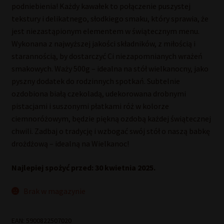
podniebienia! Każdy kawałek to połączenie puszystej
tekstury i delikatnego, słodkiego smaku, który sprawia, że
jest niezastąpionym elementem w świątecznym menu.
Wykonana z najwyższej jakości składników, z miłością i
starannością, by dostarczyć Ci niezapomnianych wrażeń
smakowych. Waży 500g – idealna na stół wielkanocny, jako
pyszny dodatek do rodzinnych spotkań. Subtelnie
ozdobiona białą czekoladą, udekorowana drobnymi
pistacjami i suszonymi płatkami róż w kolorze
ciemnoróżowym, będzie piękną ozdobą każdej świątecznej
chwili. Zadbaj o tradycję i wzbogać swój stół o naszą babkę
drożdżową – idealną na Wielkanoc!
Najlepiej spożyć przed: 30 kwietnia 2025.
Brak w magazynie
EAN:
5900822507020