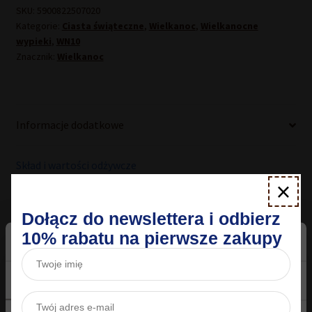
SKU:
5900822507020
Kategorie:
Ciasta świąteczne
,
Wielkanoc
,
Wielkanocne
wypieki
,
WN10
Znacznik:
Wielkanoc
Informacje dodatkowe
Skład i wartości odżywcze
×
Opinie
Dołącz do newslettera i odbierz
10% rabatu na pierwsze zakupy
Informacje dodatkowe
Zgoda
Szczegóły
O plikach cookies
Waga
0,5 kg