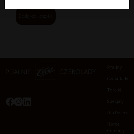
Dodaj do koszyka
Praliny
Czekolady
Torciki
Specjały
Dla Dzieci
Home
Cooking