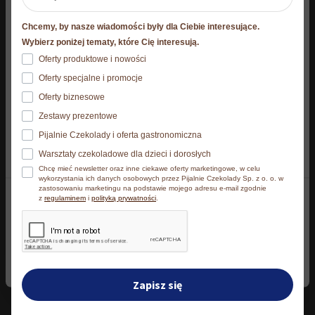
Niniejsza strona korzysta z plików cookie
Chcemy, by nasze wiadomości były dla Ciebie interesujące.
Wymiary produktu w
21 × 21 × 9
Strona korzysta z plików cookies. Szczegóły o
Wybierz poniżej tematy, które Cię interesują.
opakowaniu
cm
używanych przez nas plikach cookies znajdziesz
Oferty produktowe i nowości
poniżej, natomiast zasady przetwarzania danych
Oferty specjalne i promocje
osobowych znajdziesz w
Polityce prywatności.​
Oferty biznesowe
Podobne produkty
Zestawy prezentowe
Klikając Akceptuję wszystkie wyrażasz zgodę na
Pijalnie Czekolady i oferta gastronomiczna
zainstalowanie wszystkich rodzajów plików cookies, z
Warsztaty czekoladowe dla dzieci i dorosłych
których korzystamy. Możesz też wybrać jaki rodzaj
Chcę mieć newsletter oraz inne ciekawe oferty marketingowe, w celu
plików cookies zainstalujemy na Twoim urządzeniu,
wykorzystania ich danych osobowych przez Pijalnie Czekolady Sp. z o. o. w
zastosowaniu marketingu na podstawie mojego adresu e-mail zgodnie
klikając Zmień ustawienia.​
z
regulaminem
i
polityką prywatności
.
Akceptuję wszystkie
Zmień ustawienia
Zestaw pralin 110 g z
Zapisz się
okienkiem
65,90
zł